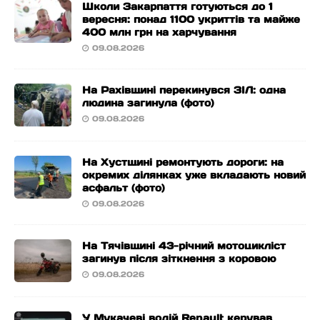
Школи Закарпаття готуються до 1
вересня: понад 1100 укриттів та майже
400 млн грн на харчування
09.08.2026
На Рахівщині перекинувся ЗІЛ: одна
людина загинула (фото)
09.08.2026
На Хустщині ремонтують дороги: на
окремих ділянках уже вкладають новий
асфальт (фото)
09.08.2026
На Тячівщині 43-річний мотоцикліст
загинув після зіткнення з коровою
09.08.2026
У Мукачеві водій Renault керував