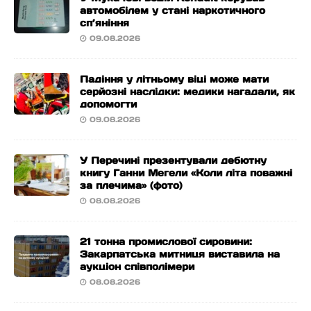
автомобілем у стані наркотичного
сп’яніння
09.08.2026
Падіння у літньому віці може мати
серйозні наслідки: медики нагадали, як
допомогти
09.08.2026
У Перечині презентували дебютну
книгу Ганни Мегели «Коли літа поважні
за плечима» (фото)
08.08.2026
21 тонна промислової сировини:
Закарпатська митниця виставила на
аукціон співполімери
08.08.2026