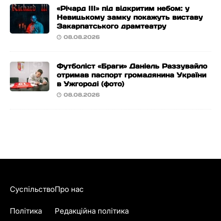
«Річард ІІІ» під відкритим небом: у
Невицькому замку покажуть виставу
Закарпатського драмтеатру
08.08.2026
Футболіст «Браги» Даніель Раззувайло
отримав паспорт громадянина України
в Ужгороді (фото)
08.08.2026
Суспільство
Про нас
Політика
Редакційна політика