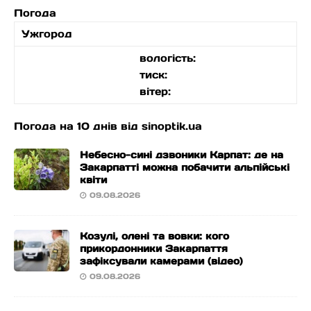
Погода
Ужгород
вологість:
тиск:
вітер:
Погода на 10 днів від
sinoptik.ua
Небесно-сині дзвоники Карпат: де на
Закарпатті можна побачити альпійські
квіти
09.08.2026
Козулі, олені та вовки: кого
прикордонники Закарпаття
зафіксували камерами (відео)
09.08.2026