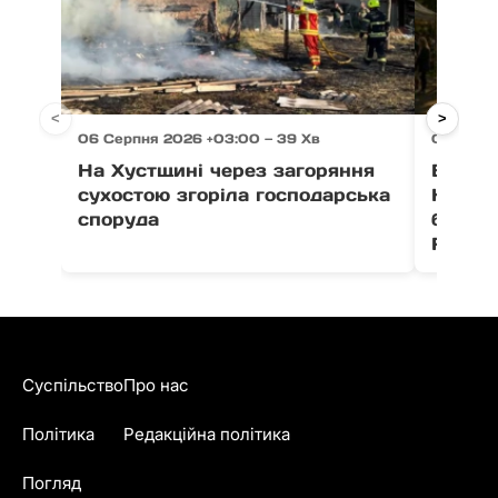
<
>
06 Серпня 2026 +03:00 — 39 Хв
06 Серп
На Хустщині через загоряння
В Ужго
сухостою згоріла господарська
Незал
споруда
благо
Fest
Суспільство
Про нас
Політика
Редакційна політика
Погляд