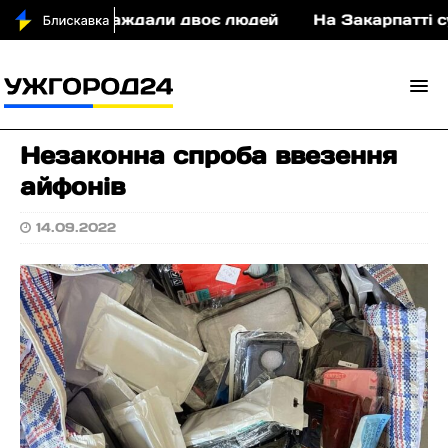
П постраждали двоє людей
На Закарпатті судити
Незаконна спроба ввезення
айфонів
14.09.2022