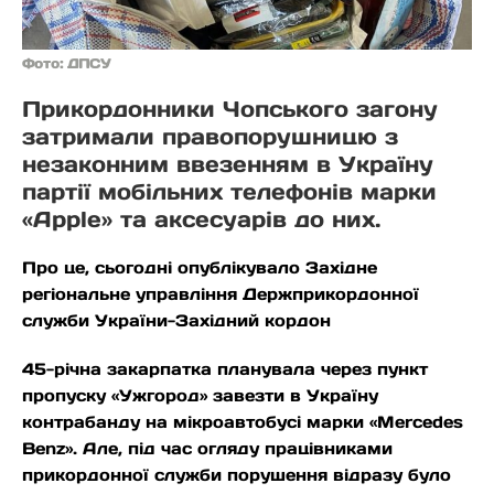
Фото: ДПСУ
Прикордонники Чопського загону
затримали правопорушницю з
незаконним ввезенням в Україну
партії мобільних телефонів марки
«Apple» та аксесуарів до них.
Про це, сьогодні опублікувало Західне
регіональне управління Держприкордонної
служби України-Західний кордон
45-річна закарпатка планувала через пункт
пропуску «Ужгород» завезти в Україну
контрабанду на мікроавтобусі марки «Mercedes
Benz». Але, під час огляду працівниками
прикордонної служби порушення відразу було