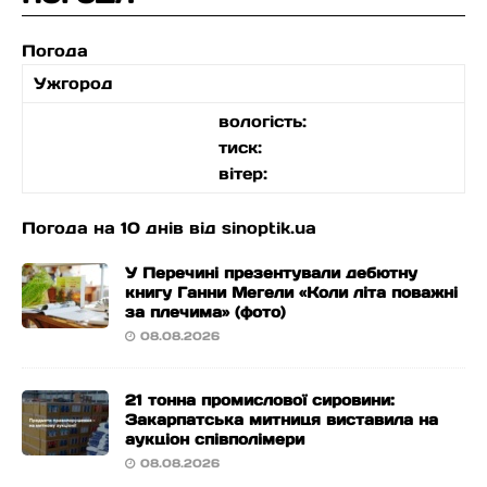
Погода
Ужгород
вологість:
тиск:
вітер:
Погода на 10 днів від
sinoptik.ua
У Перечині презентували дебютну
книгу Ганни Мегели «Коли літа поважні
за плечима» (фото)
08.08.2026
21 тонна промислової сировини:
Закарпатська митниця виставила на
аукціон співполімери
08.08.2026