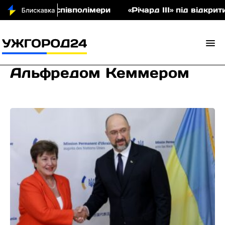
 аукціон співполімери
«Річард ІІІ» під відкрити
Альфредом Кеммером