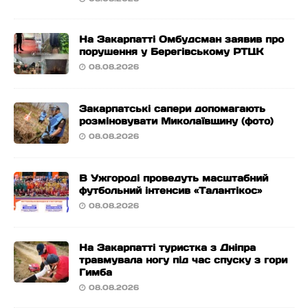
На Закарпатті Омбудсман заявив про
порушення у Берегівському РТЦК
08.08.2026
Закарпатські сапери допомагають
розміновувати Миколаївщину (фото)
08.08.2026
В Ужгороді проведуть масштабний
футбольний інтенсив «Талантікос»
08.08.2026
На Закарпатті туристка з Дніпра
травмувала ногу під час спуску з гори
Гимба
08.08.2026