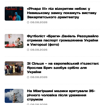
«Річард ІІІ» під відкритим небом: у
Невицькому замку покажуть виставу
Закарпатського драмтеатру
08.08.2026
Футболіст «Браги» Даніель Раззувайло
отримав паспорт громадянина України
в Ужгороді (фото)
08.08.2026
Зі Сільця — на європейський п’єдестал:
Ярослав Брич здобув срібло для
України
08.08.2026
На Міжгірщині медики врятували 35-
річного чоловіка після ураження
струмом
08.08.2026