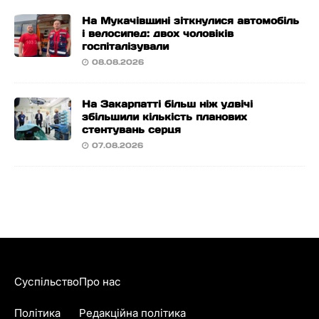
На Мукачівщині зіткнулися автомобіль
і велосипед: двох чоловіків
госпіталізували
08.08.2026
На Закарпатті більш ніж удвічі
збільшили кількість планових
стентувань серця
07.08.2026
Суспільство
Про нас
Політика
Редакційна політика