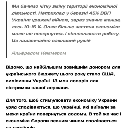
Ми бачимо чітку зміну території економічної
діяльності. Наприклад у березні 45% ВВП
України уражені війною, зараз значно менше,
десь 10-15 %. Одже більше частини економіки
може ще повернутись і відновлювати роботу.
Це надзвичайно важливий рушій
Альфредом Кеммером
Відомо, що найбільшим зовнішнім донором для
українського бюджету цього року стало США,
виділивши Україні 13 млн доларів для
підтримки нашої держави.
Для того, щоб стимулювати економіку України
уряд сподіваються, що українці, які виїхали за
межи країни повернуться додому. В той же час і
економіка Європи певним чином сподівається
на українців.