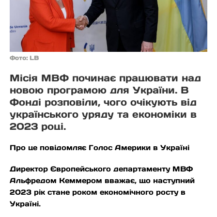
Фото: LB
Місія МВФ починає працювати над
новою програмою для України. В
Фонді розповіли, чого очікують від
українського уряду та економіки в
2023 році.
Про це повідомляє Голос Америки в Україні
Директор Європейського департаменту МВФ
Альфредом Кеммером вважає, що наступний
2023 рік стане роком економічного росту в
Україні.