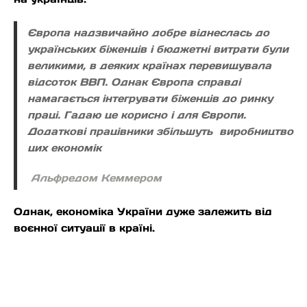
Європа надзвичайно добре віднеслась до
українських біженців і бюджетні витрати були
великими, в деяких країнах перевищувала
відсоток ВВП. Однак Європа справді
намагається інтегрувати біженців до ринку
праці. Гадаю це корисно і для Європи.
Додаткові працівники збільшуть виробництво
цих економік
Альфредом Кеммером
Однак, економіка України дуже залежить від
воєнної ситуації в країні.