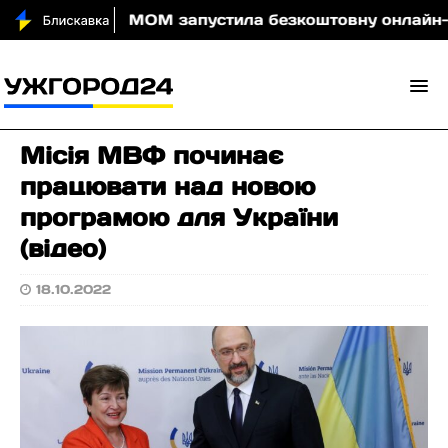
и вночі
МОМ запустила безкоштовну онлайн-гру, я
Місія МВФ починає
працювати над новою
програмою для України
(відео)
18.10.2022