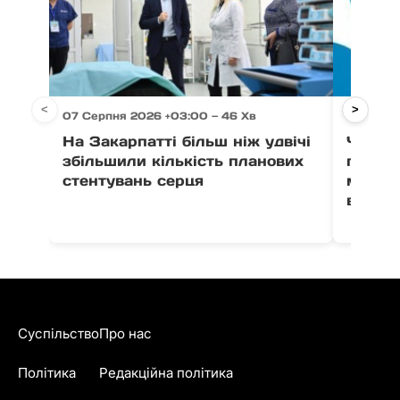
<
>
07 Серпня 2026 +03:00 — 46 Хв
07 Серпн
На Закарпатті більш ніж удвічі
Через 
збільшили кількість планових
право
стентувань серця
можут
води в
Суспільство
Про нас
Політика
Редакційна політика