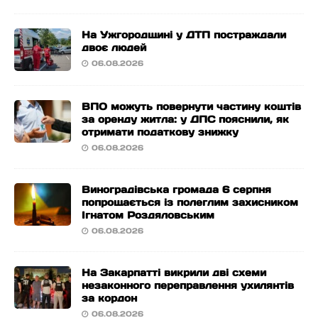
На Ужгородщині у ДТП постраждали
двоє людей
06.08.2026
ВПО можуть повернути частину коштів
за оренду житла: у ДПС пояснили, як
отримати податкову знижку
06.08.2026
Виноградівська громада 6 серпня
попрощається із полеглим захисником
Ігнатом Роздяловським
06.08.2026
На Закарпатті викрили дві схеми
незаконного переправлення ухилянтів
за кордон
06.08.2026