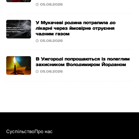
05.08.2026
У Мукачеві родина потрапила до
лікарні через ймовірне отруєння
чадним газом
05.08.2026
В Ужгороді попрощаються із полеглим
захисником Володимиром Йорданом
05.08.2026
Суспільство
Про нас