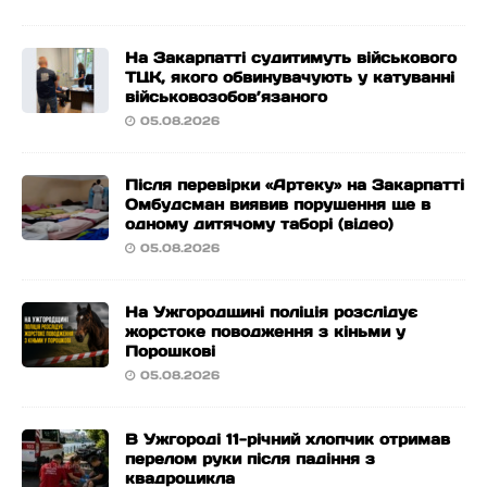
На Закарпатті судитимуть військового
ТЦК, якого обвинувачують у катуванні
військовозобов’язаного
05.08.2026
Після перевірки «Артеку» на Закарпатті
Омбудсман виявив порушення ще в
одному дитячому таборі (відео)
05.08.2026
На Ужгородщині поліція розслідує
жорстоке поводження з кіньми у
Порошкові
05.08.2026
В Ужгороді 11-річний хлопчик отримав
перелом руки після падіння з
квадроцикла