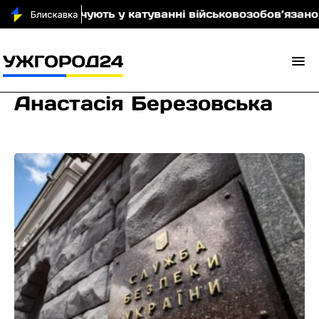
 обвинувачують у катуванні військовозобов’язаного
Анастасія Березовська