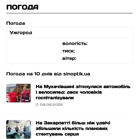
ПОГОДА
Погода
Ужгород
вологість:
тиск:
вітер:
Погода на 10 днів від
sinoptik.ua
На Мукачівщині зіткнулися автомобіль
і велосипед: двох чоловіків
госпіталізували
08.08.2026
На Закарпатті більш ніж удвічі
збільшили кількість планових
стентувань серця