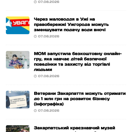
07.08.2026
Через маловоддя в Ужі на
правобережжі Ужгорода можуть
зменшувати подачу води вночі
07.08.2026
МОМ запустила безкоштовну онлайн-
гру, яка навчає дітей безпечної
поведінки та захисту від торгівлі
людьми
07.08.2026
Ветерани Закарпаття можуть отримати
до 1 млн грн на розвиток бізнесу
(інфографіка)
07.08.2026
Закарпатський краєзнавчий музей