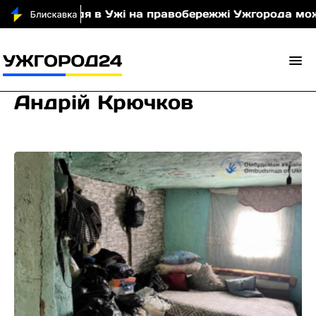
воддя в Ужі на правобережжі Ужгорода можуть змен
Андрій Крючков