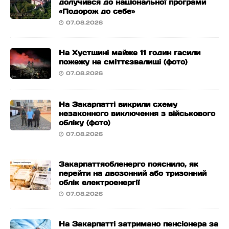
долучився до національної програми
«Подорож до себе»
07.08.2026
На Хустщині майже 11 годин гасили
пожежу на сміттєзвалищі (фото)
07.08.2026
На Закарпатті викрили схему
незаконного виключення з військового
обліку (фото)
07.08.2026
Закарпаттяобленерго пояснило, як
перейти на двозонний або тризонний
облік електроенергії
07.08.2026
На Закарпатті затримано пенсіонера за