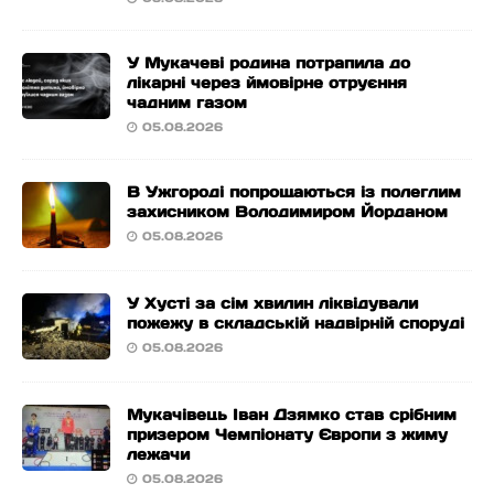
У Мукачеві родина потрапила до
лікарні через ймовірне отруєння
чадним газом
05.08.2026
В Ужгороді попрощаються із полеглим
захисником Володимиром Йорданом
05.08.2026
У Хусті за сім хвилин ліквідували
пожежу в складській надвірній споруді
05.08.2026
Мукачівець Іван Дзямко став срібним
призером Чемпіонату Європи з жиму
лежачи
05.08.2026