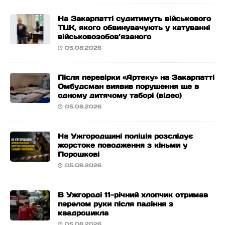
На Закарпатті судитимуть військового
ТЦК, якого обвинувачують у катуванні
військовозобов’язаного
05.08.2026
Після перевірки «Артеку» на Закарпатті
Омбудсман виявив порушення ще в
одному дитячому таборі (відео)
05.08.2026
На Ужгородщині поліція розслідує
жорстоке поводження з кіньми у
Порошкові
05.08.2026
В Ужгороді 11-річний хлопчик отримав
перелом руки після падіння з
квадроцикла
05.08.2026