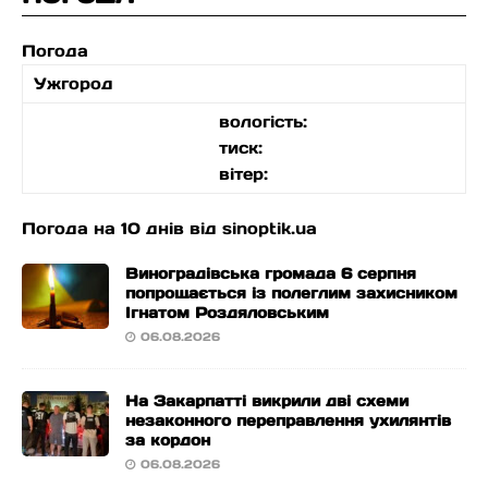
Погода
Ужгород
вологість:
тиск:
вітер:
Погода на 10 днів від
sinoptik.ua
Виноградівська громада 6 серпня
попрощається із полеглим захисником
Ігнатом Роздяловським
06.08.2026
На Закарпатті викрили дві схеми
незаконного переправлення ухилянтів
за кордон
06.08.2026