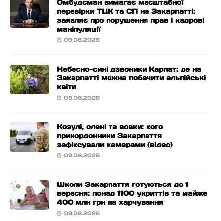
Омбудсман вимагає масштабної
перевірки ТЦК та СП на Закарпатті:
заявляє про порушення прав і кадрові
маніпуляції
09.08.2026
Небесно-сині дзвоники Карпат: де на
Закарпатті можна побачити альпійські
квіти
09.08.2026
Козулі, олені та вовки: кого
прикордонники Закарпаття
зафіксували камерами (відео)
09.08.2026
Школи Закарпаття готуються до 1
вересня: понад 1100 укриттів та майже
400 млн грн на харчування
09.08.2026