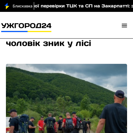
асштабної перевірки ТЦК та СП на Закарпатті: заявл
чоловік зник у лісі