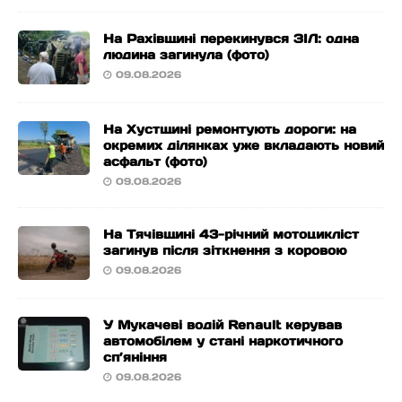
На Рахівщині перекинувся ЗІЛ: одна
людина загинула (фото)
09.08.2026
На Хустщині ремонтують дороги: на
окремих ділянках уже вкладають новий
асфальт (фото)
09.08.2026
На Тячівщині 43-річний мотоцикліст
загинув після зіткнення з коровою
09.08.2026
У Мукачеві водій Renault керував
автомобілем у стані наркотичного
сп’яніння
09.08.2026