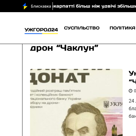
али
На Закарпатті більш ніж удвічі збільшили кіль
СУСПІЛЬСТВО
ПОЛІТИКА
дрон “Чаклун”
У
“
24
бл
ба