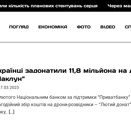
кість планових стентувань серця
Через маловоддя
ПОГЛЯД
ЕКОНОМІКА
ФОТО
ВІДЕО
С
країнці задонатили 11,8 мільйона на
Чаклун”
07.03.2023
 лютого Національним банком за підтримки “Приватбанку”
агодійний збір коштів на дрони-розвідники – “Лютий дона
нку,
[…]