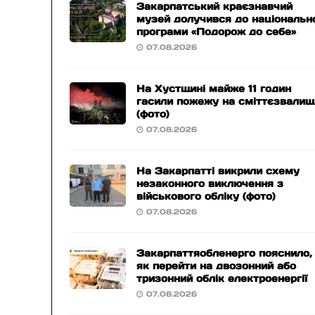
Закарпатський краєзнавчий
музей долучився до національн
програми «Подорож до себе»
07.08.2026
На Хустщині майже 11 годин
гасили пожежу на сміттєзвалищ
(фото)
07.08.2026
На Закарпатті викрили схему
незаконного виключення з
військового обліку (фото)
07.08.2026
Закарпаттяобленерго пояснило,
як перейти на двозонний або
тризонний облік електроенергії
07.08.2026