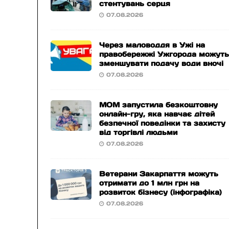
стентувань серця
07.08.2026
Через маловоддя в Ужі на
правобережжі Ужгорода можут
зменшувати подачу води вночі
07.08.2026
МОМ запустила безкоштовну
онлайн-гру, яка навчає дітей
безпечної поведінки та захисту
від торгівлі людьми
07.08.2026
Ветерани Закарпаття можуть
отримати до 1 млн грн на
розвиток бізнесу (інфографіка)
07.08.2026