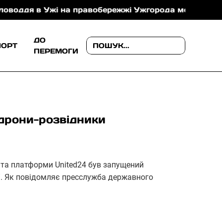
 в Ужі на правобережжі Ужгорода можуть зменшуват
ДО
ПОРТ
ПЕРЕМОГИ
 дрони-розвідники
 та платформи United24 був запущений
т”. Як повідомляє пресслужба державного