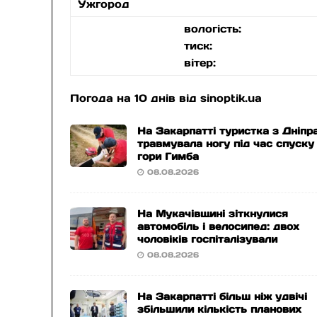
Ужгород
вологість:
тиск:
вітер:
Погода на 10 днів від
sinoptik.ua
На Закарпатті туристка з Дніпр
травмувала ногу під час спуску
гори Гимба
08.08.2026
На Мукачівщині зіткнулися
автомобіль і велосипед: двох
чоловіків госпіталізували
08.08.2026
На Закарпатті більш ніж удвічі
збільшили кількість планових