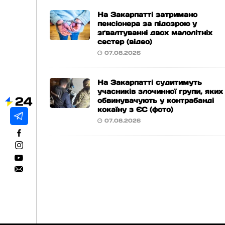
На Закарпатті затримано
пенсіонера за підозрою у
зґвалтуванні двох малолітніх
сестер (відео)
07.08.2026
На Закарпатті судитимуть
учасників злочинної групи, яких
обвинувачують у контрабанді
кокаїну з ЄС (фото)
07.08.2026