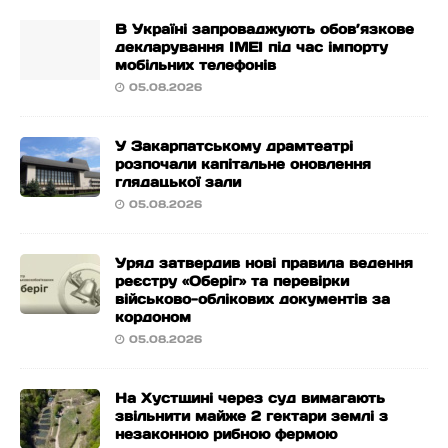
В Україні запроваджують обов’язкове
декларування IMEI під час імпорту
мобільних телефонів
05.08.2026
У Закарпатському драмтеатрі
розпочали капітальне оновлення
глядацької зали
05.08.2026
Уряд затвердив нові правила ведення
реєстру «Оберіг» та перевірки
військово-облікових документів за
кордоном
05.08.2026
На Хустщині через суд вимагають
звільнити майже 2 гектари землі з
незаконною рибною фермою