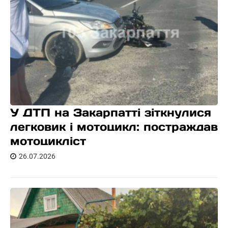
У ДТП на Закарпатті зіткнулися
легковик і мотоцикл: постраждав
мотоцикліст
26.07.2026