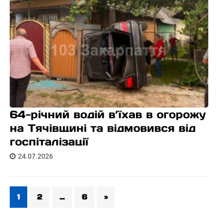
64-річний водій в’їхав в огорожу
на Тячівщині та відмовився від
госпіталізації
24.07.2026
1
2
…
6
»