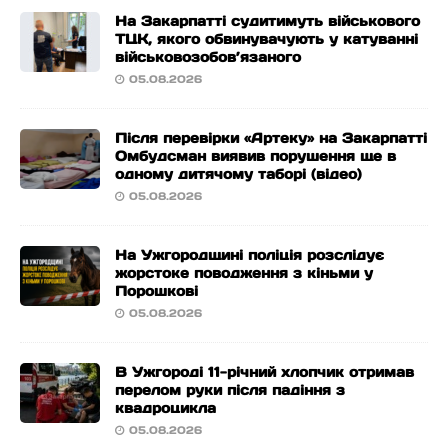
На Закарпатті судитимуть військового
ТЦК, якого обвинувачують у катуванні
військовозобов’язаного
05.08.2026
Після перевірки «Артеку» на Закарпатті
Омбудсман виявив порушення ще в
одному дитячому таборі (відео)
05.08.2026
На Ужгородщині поліція розслідує
жорстоке поводження з кіньми у
Порошкові
05.08.2026
В Ужгороді 11-річний хлопчик отримав
перелом руки після падіння з
квадроцикла
05.08.2026