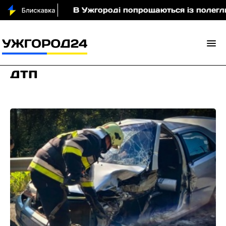
В Ужгороді попрощаються із полеглим захиснико
дтп