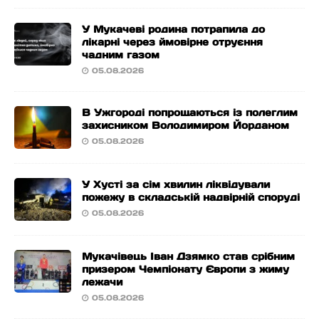
У Мукачеві родина потрапила до
лікарні через ймовірне отруєння
чадним газом
05.08.2026
В Ужгороді попрощаються із полеглим
захисником Володимиром Йорданом
05.08.2026
У Хусті за сім хвилин ліквідували
пожежу в складській надвірній споруді
05.08.2026
Мукачівець Іван Дзямко став срібним
призером Чемпіонату Європи з жиму
лежачи
05.08.2026