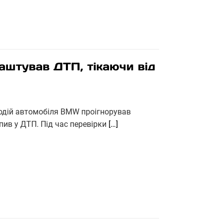
аштував ДТП, тікаючи від
водій автомобіля BMW проігнорував
пив у ДТП. Під час перевірки
[…]