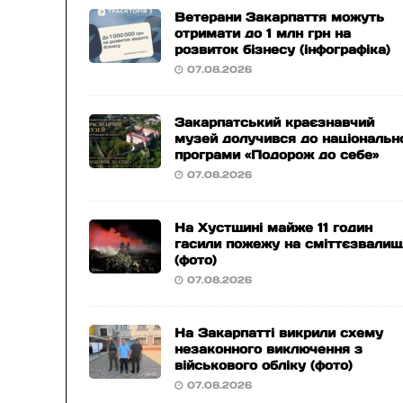
Ветерани Закарпаття можуть
отримати до 1 млн грн на
розвиток бізнесу (інфографіка)
07.08.2026
Закарпатський краєзнавчий
музей долучився до національн
програми «Подорож до себе»
07.08.2026
На Хустщині майже 11 годин
гасили пожежу на сміттєзвалищ
(фото)
07.08.2026
На Закарпатті викрили схему
незаконного виключення з
військового обліку (фото)
07.08.2026