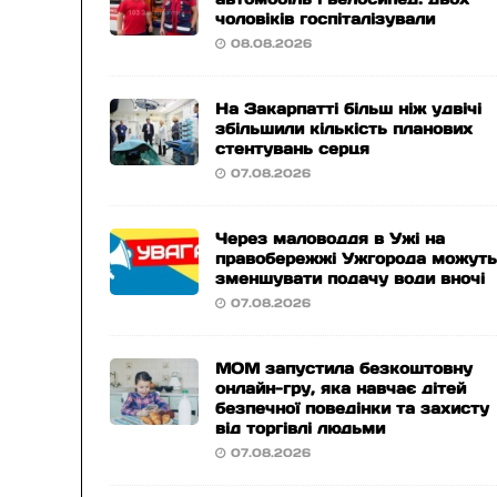
чоловіків госпіталізували
08.08.2026
На Закарпатті більш ніж удвічі
збільшили кількість планових
стентувань серця
07.08.2026
Через маловоддя в Ужі на
правобережжі Ужгорода можут
зменшувати подачу води вночі
07.08.2026
МОМ запустила безкоштовну
онлайн-гру, яка навчає дітей
безпечної поведінки та захисту
від торгівлі людьми
07.08.2026