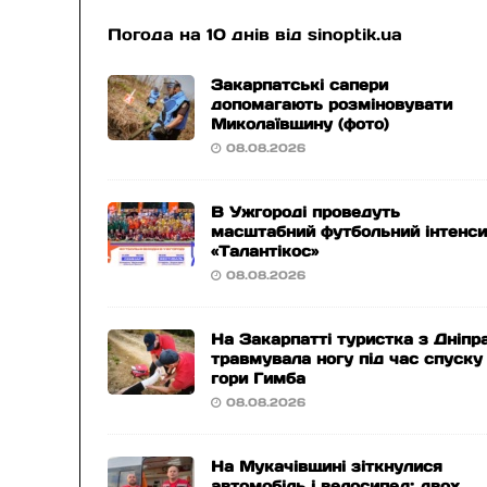
Погода на 10 днів від
sinoptik.ua
Закарпатські сапери
допомагають розміновувати
Миколаївщину (фото)
08.08.2026
В Ужгороді проведуть
масштабний футбольний інтенс
«Талантікос»
08.08.2026
На Закарпатті туристка з Дніпр
травмувала ногу під час спуску
гори Гимба
08.08.2026
На Мукачівщині зіткнулися
автомобіль і велосипед: двох