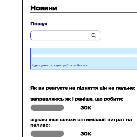
Новини
Пошук
Курси долара, євро і рубля по банках
Як ви реагуєте на підняття цін на пальне:
заправляюсь як і раніше, що робити:
30%
шукаю інші шляхи оптимізації витрат на
паливо:
30%