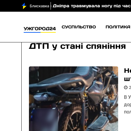
 туристка з Дніпра травмувала ногу під час спуску з
СУСПІЛЬСТВО
ПОЛІТИКА
ДТП у стані спяніння
Н
ш
В У
до
пол