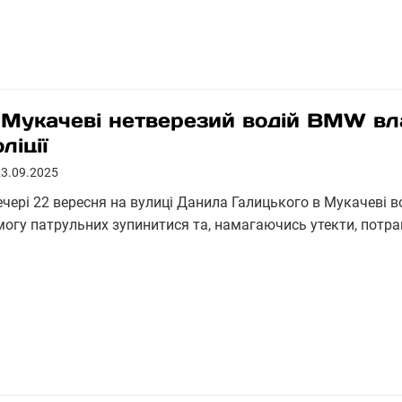
 Мукачеві нетверезий водій BMW вл
ліції
23.09.2025
ечері 22 вересня на вулиці Данила Галицького в Мукачеві 
могу патрульних зупинитися та, намагаючись утекти, потра