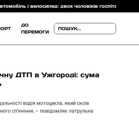
і велосипед: двох чоловіків госпіталізували
На З
ДО
ПОРТ
ПЕРЕМОГИ
чну ДТП в Ужгороді: сума
ь
дальності водія мотоцикла, який скоїв
ного сп’яніння, – повідомляє патрульна