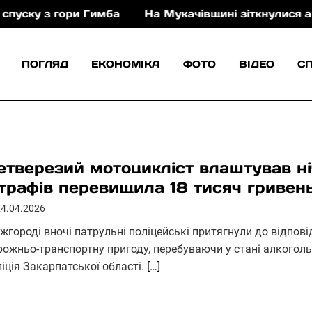
 гори Гимба
На Мукачівщині зіткнулися автомобіль 
ПОГЛЯД
ЕКОНОМІКА
ФОТО
ВІДЕО
С
етверезий мотоцикліст влаштував ні
трафів перевищила 18 тисяч гривен
24.04.2026
жгороді вночі патрульні поліцейські притягнули до відпові
рожньо-транспортну пригоду, перебуваючи у стані алкоголь
іція Закарпатської області.
[…]