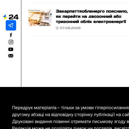
Закарпаттяобленерго пояснило,
як перейти на двозонний або
тризонний облік електроенергії
07.08.2026
Передрук матеріалів – тільки за умови гіперпосиланн
другому абзаці на відповідну сторінку публікації на са
Друковані видання повинні отримати письмову згоду ві
Редакція може не розділяти думок чи поглядів, висвіт