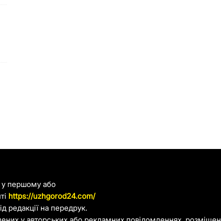
я у першому або
йті
https://uzhgorod24.com/
д редакції на передрук.
лених у авторських або рекламних повідомленнях, розміщени