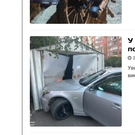
У
по
Ув
ви