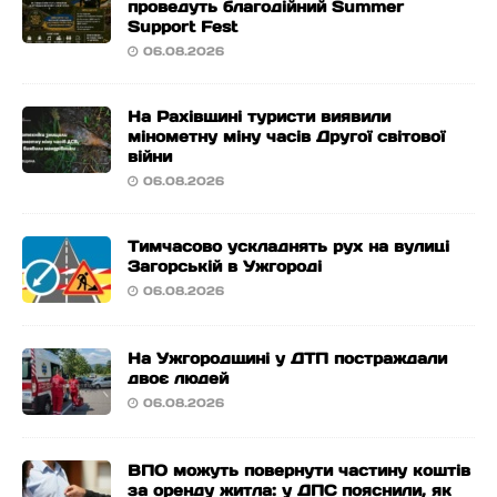
проведуть благодійний Summer
Support Fest
06.08.2026
На Рахівщині туристи виявили
мінометну міну часів Другої світової
війни
06.08.2026
Тимчасово ускладнять рух на вулиці
Загорській в Ужгороді
06.08.2026
На Ужгородщині у ДТП постраждали
двоє людей
06.08.2026
ВПО можуть повернути частину коштів
за оренду житла: у ДПС пояснили, як