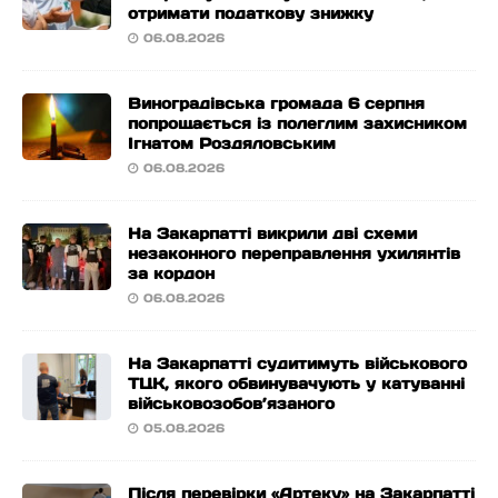
отримати податкову знижку
06.08.2026
Виноградівська громада 6 серпня
попрощається із полеглим захисником
Ігнатом Роздяловським
06.08.2026
На Закарпатті викрили дві схеми
незаконного переправлення ухилянтів
за кордон
06.08.2026
На Закарпатті судитимуть військового
ТЦК, якого обвинувачують у катуванні
військовозобов’язаного
05.08.2026
Після перевірки «Артеку» на Закарпатті