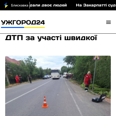
постраждали двоє людей
На Закарпатті судитимут
ДТП за участі швидкої