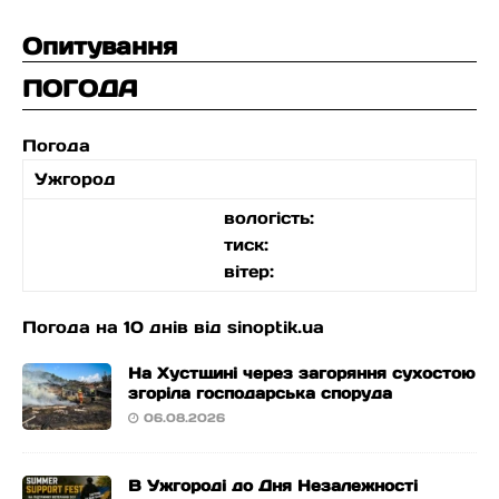
Опитування
ПОГОДА
Погода
Ужгород
вологість:
тиск:
вітер:
Погода на 10 днів від
sinoptik.ua
На Хустщині через загоряння сухостою
згоріла господарська споруда
06.08.2026
В Ужгороді до Дня Незалежності