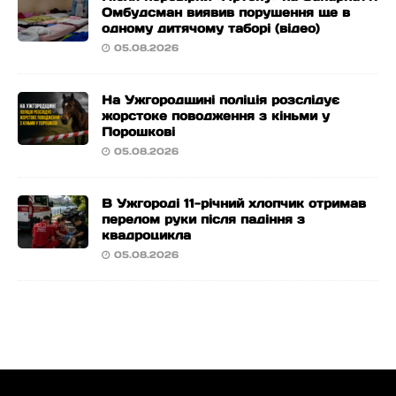
Омбудсман виявив порушення ще в
одному дитячому таборі (відео)
05.08.2026
На Ужгородщині поліція розслідує
жорстоке поводження з кіньми у
Порошкові
05.08.2026
В Ужгороді 11-річний хлопчик отримав
перелом руки після падіння з
квадроцикла
05.08.2026