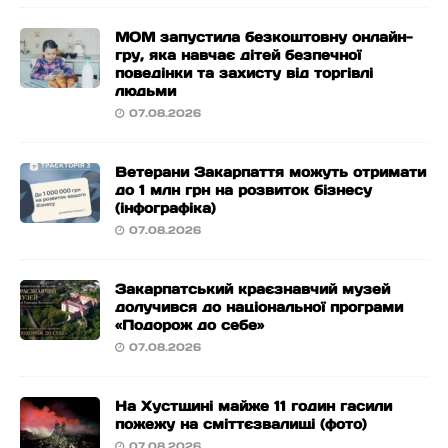
МОМ запустила безкоштовну онлайн-
гру, яка навчає дітей безпечної
поведінки та захисту від торгівлі
людьми
07.08.2026
Ветерани Закарпаття можуть отримати
до 1 млн грн на розвиток бізнесу
(інфографіка)
07.08.2026
Закарпатський краєзнавчий музей
долучився до національної програми
«Подорож до себе»
07.08.2026
На Хустщині майже 11 годин гасили
пожежу на сміттєзвалищі (фото)
07.08.2026