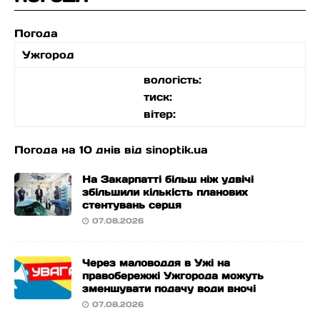
Погода
Ужгород
вологість:
тиск:
вітер:
Погода на 10 днів від
sinoptik.ua
На Закарпатті більш ніж удвічі
збільшили кількість планових
стентувань серця
07.08.2026
Через маловоддя в Ужі на
правобережжі Ужгорода можуть
зменшувати подачу води вночі
07.08.2026