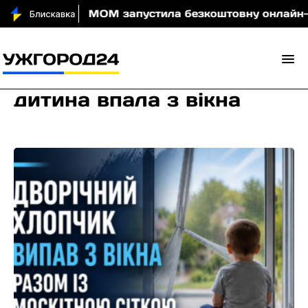
и вночі
МОМ запустила безкоштовну онлайн-гру, як
дитина впала з вікна