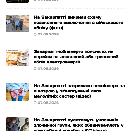
На Закарпатті викрили схему
незаконного виключення з військового
обліку (фото)
07.08.2026
Закарпаттяобленерго пояснило, як
перейти на двозонний або тризонний
облік електроенергії
07.08.2026
На Закарпатті затримано пенсіонера за
підозрою у зґвалтуванні двох
малолітніх сестер (відео)
07.08.2026
На Закарпатті судитимуть учасників
злочинної групи, яких обвинувачують у
контрабанді кокаїну з ЄС (фото)