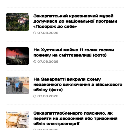
Закарпатський краєзнавчий музей
долучився до національної програми
«Подорож до себе»
07.08.2026
На Хустщині майже 11 годин гасили
пожежу на сміттєзвалищі (фото)
07.08.2026
На Закарпатті викрили схему
незаконного виключення з військового
обліку (фото)
07.08.2026
Закарпаттяобленерго пояснило, як
перейти на двозонний або тризонний
облік електроенергії