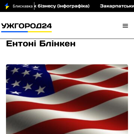
розвиток бізнесу (інфографіка)
Закарпатський кр
Ентоні Блінкен