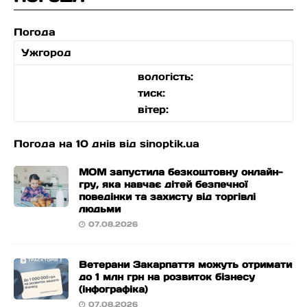
Погода
Ужгород
вологість:
тиск:
вітер:
Погода на 10 днів від
sinoptik.ua
МОМ запустила безкоштовну онлайн-
гру, яка навчає дітей безпечної
поведінки та захисту від торгівлі
людьми
07.08.2026
Ветерани Закарпаття можуть отримати
до 1 млн грн на розвиток бізнесу
(інфографіка)
07.08.2026