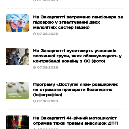
07.08.2026
На Закарпатті затримано пенсіонера за
підозрою у зґвалтуванні двох
малолітніх сестер (відео)
07.08.2026
На Закарпатті судитимуть учасників
злочинної групи, яких обвинувачують у
контрабанді кокаїну з ЄС (фото)
07.08.2026
Програму «Доступні ліки» розширили:
як отримати препарати безоплатно
(інфографіка)
07.08.2026
На Закарпатті 41-річний мотоцикліст
отримав тяжкі травми внаслідок ДТП