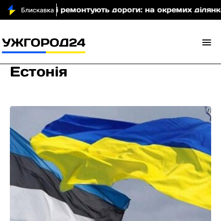
ні ремонтують дороги: на окремих ділянках уже вкла
Естонія