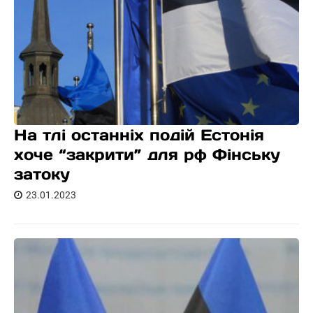
На тлі останніх подій Естонія
хоче “закрити” для рф Фінську
затоку
23.01.2023