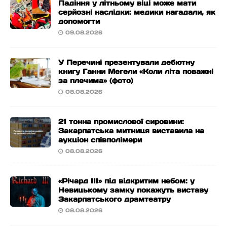
Падіння у літньому віці може мати
серйозні наслідки: медики нагадали, як
допомогти
09.08.2026
У Перечині презентували дебютну
книгу Ганни Мегели «Коли літа поважні
за плечима» (фото)
08.08.2026
21 тонна промислової сировини:
Закарпатська митниця виставила на
аукціон співполімери
08.08.2026
«Річард ІІІ» під відкритим небом: у
Невицькому замку покажуть виставу
Закарпатського драмтеатру
08.08.2026