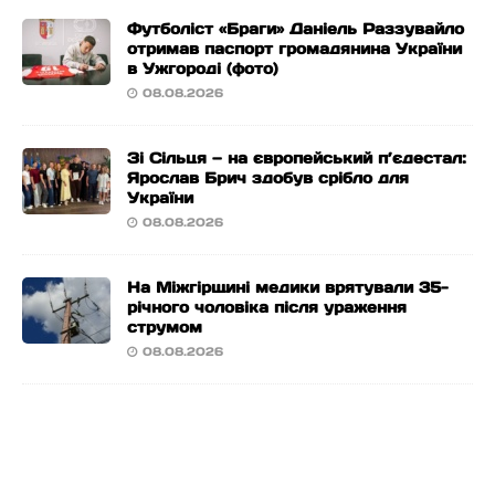
Футболіст «Браги» Даніель Раззувайло
отримав паспорт громадянина України
в Ужгороді (фото)
08.08.2026
Зі Сільця — на європейський п’єдестал:
Ярослав Брич здобув срібло для
України
08.08.2026
На Міжгірщині медики врятували 35-
річного чоловіка після ураження
струмом
08.08.2026