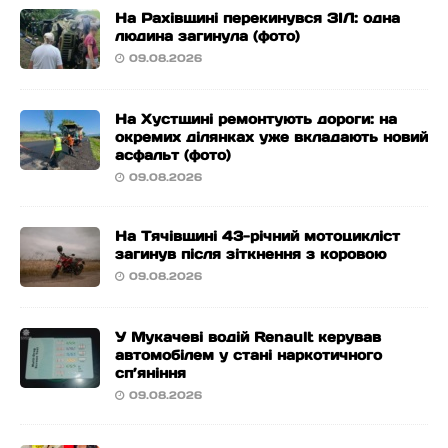
На Рахівщині перекинувся ЗІЛ: одна
людина загинула (фото)
09.08.2026
На Хустщині ремонтують дороги: на
окремих ділянках уже вкладають новий
асфальт (фото)
09.08.2026
На Тячівщині 43-річний мотоцикліст
загинув після зіткнення з коровою
09.08.2026
У Мукачеві водій Renault керував
автомобілем у стані наркотичного
сп’яніння
09.08.2026