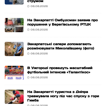
струмом
08.08.2026
На Закарпатті Омбудсман заявив про
порушення у Берегівському РТЦК
08.08.2026
Закарпатські сапери допомагають
розміновувати Миколаївщину (фото)
08.08.2026
В Ужгороді проведуть масштабний
футбольний інтенсив «Талантікос»
08.08.2026
На Закарпатті туристка з Дніпра
травмувала ногу під час спуску з гори
Гимба
08.08.2026