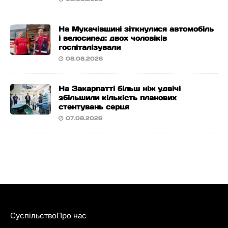
На Мукачівщині зіткнулися автомобіль
і велосипед: двох чоловіків
госпіталізували
08.08.2026
На Закарпатті більш ніж удвічі
збільшили кількість планових
стентувань серця
07.08.2026
Суспільство
Про нас