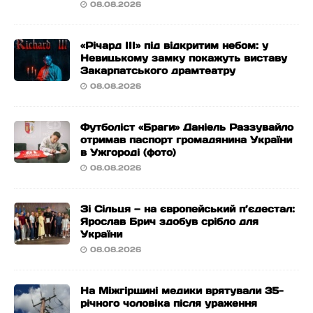
08.08.2026
«Річард ІІІ» під відкритим небом: у
Невицькому замку покажуть виставу
Закарпатського драмтеатру
08.08.2026
Футболіст «Браги» Даніель Раззувайло
отримав паспорт громадянина України
в Ужгороді (фото)
08.08.2026
Зі Сільця — на європейський п’єдестал:
Ярослав Брич здобув срібло для
України
08.08.2026
На Міжгірщині медики врятували 35-
річного чоловіка після ураження