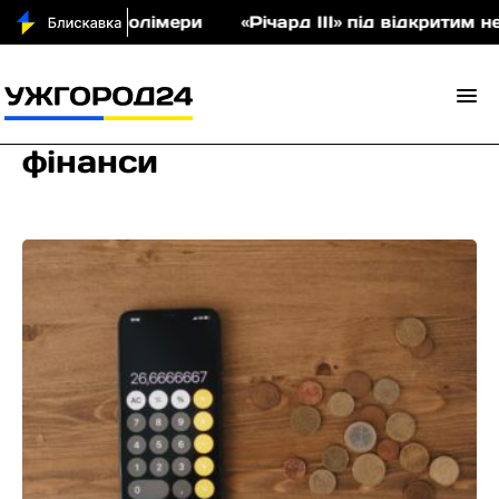
 співполімери
«Річард ІІІ» під відкритим небом: 
фінанси