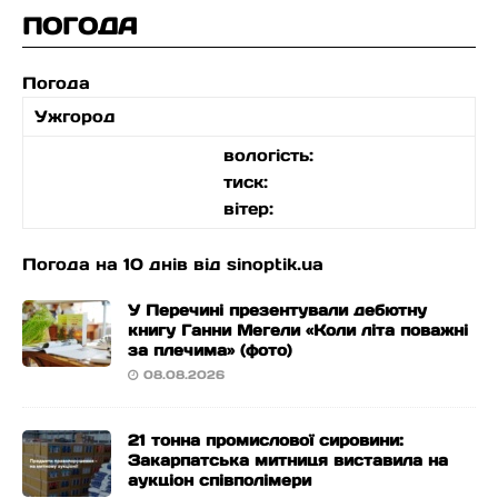
ПОГОДА
Погода
Ужгород
вологість:
тиск:
вітер:
Погода на 10 днів від
sinoptik.ua
У Перечині презентували дебютну
книгу Ганни Мегели «Коли літа поважні
за плечима» (фото)
08.08.2026
21 тонна промислової сировини:
Закарпатська митниця виставила на
аукціон співполімери