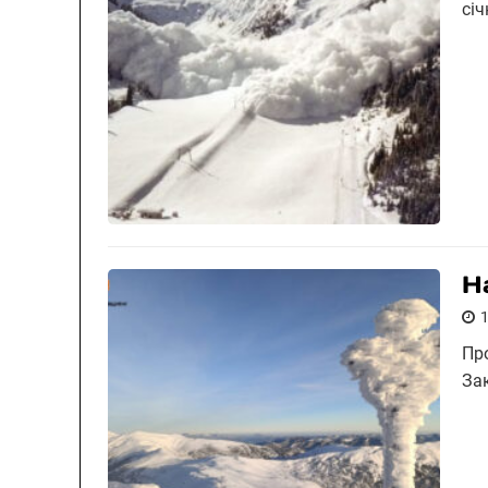
січ
Н
Пр
Зак