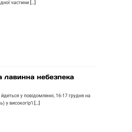
хідної частини
[…]
а лавинна небезпека
 йдеться у повідомленні, 16-17 грудня на
ь) у високогір’ї
[…]