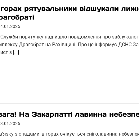
 горах рятувальники відшукали лижн
рагобраті
14.01.2025
 Служби порятунку надійшло повідомлення про заблукалог
мплексу Драгобрат на Рахівщині. Про це інформує ДСНС Зак
рист з
[…]
вага! На Закарпатті лавинна небезп
03.01.2025
зв’язку з опадами, в горах очікується сніголавинна небезп