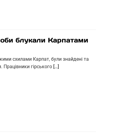
доби блукали Карпатами
ькими схилами Карпат, були знайдені та
я. Працівники гірського
[…]