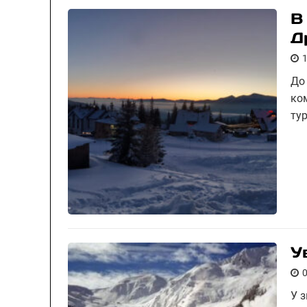
В
Д
До
ко
ту
У
У 