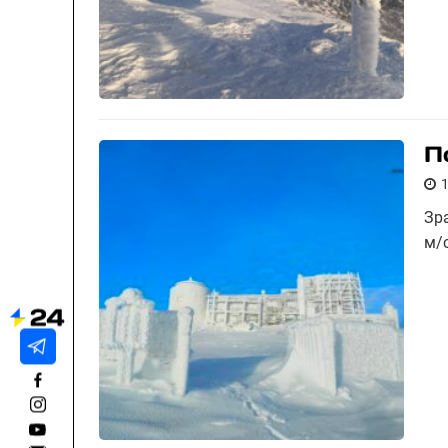
П
Зра
м/