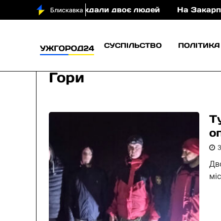
 постраждали двоє людей
На Закарпатті судитиму
СУСПІЛЬСТВО
ПОЛІТИКА
Гори
Т
о
Дво
мі