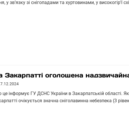
ня, у зв’язку зі снігопадами та хуртовинами, у високогір’ї с
а Закарпатті оголошена надзвичайн
17.12.2024
о це інформує ГУ ДСНС України в Закарпатській області. Як
арпатті очікується значна сніголавинна небезпека (3 рівен