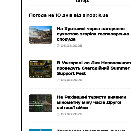
вітер:
Погода на 10 днів від
sinoptik.ua
На Хустщині через загоряння
сухостою згоріла господарська
споруда
06.08.2026
В Ужгороді до Дня Незалежност
проведуть благодійний Summer
Support Fest
06.08.2026
На Рахівщині туристи виявили
мінометну міну часів Другої
світової війни
06.08.2026