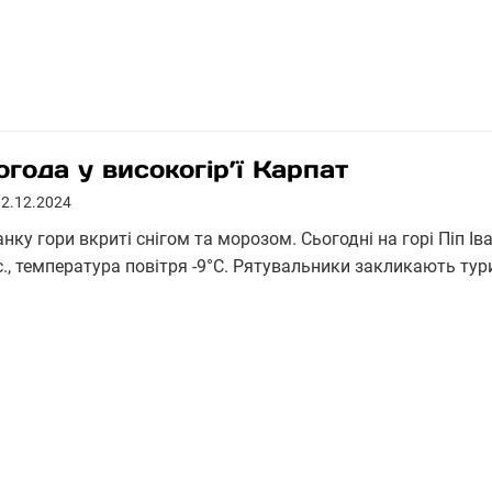
огода у високогір’ї Карпат
12.12.2024
нку гори вкриті снігом та морозом. Сьогодні на горі Піп Ів
с., температура повітря -9°С. Рятувальники закликають тур