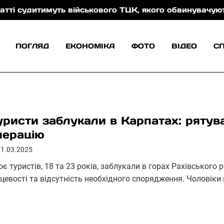
ть військового ТЦК, якого обвинувачують у катуванн
ПОГЛЯД
ЕКОНОМІКА
ФОТО
ВІДЕО
С
уристи заблукали в Карпатах: рятув
перацію
31.03.2025
є туристів, 18 та 23 років, заблукали в горах Рахівського 
сцевості та відсутність необхідного спорядження. Чоловік