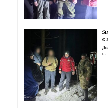
З
Дв
вр