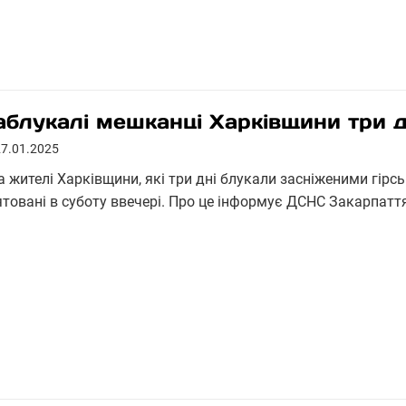
аблукалі мешканці Харківщини три 
27.01.2025
а жителі Харківщини, які три дні блукали засніженими гірс
ятовані в суботу ввечері. Про це інформує ДСНС Закарпатт