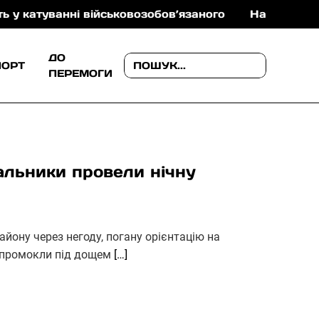
і військовозобов’язаного
На Ужгородщині поліція
ДО
ПОРТ
ПЕРЕМОГИ
альники провели нічну
району через негоду, погану орієнтацію на
и промокли під дощем
[…]