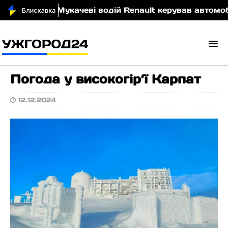
ровою
У Мукачеві водій Renault керував автомобіле
Погода у високогір’ї Карпат
12.12.2024