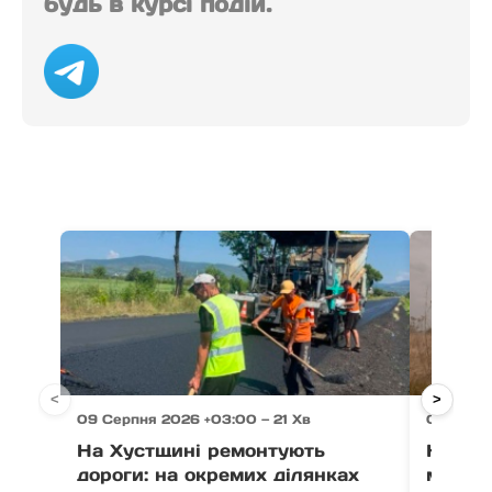
будь в курсі подій.
<
>
09 Серпня 2026 +03:00 — 21 Хв
09 Серпн
На Хустщині ремонтують
На Тяч
дороги: на окремих ділянках
мотоци