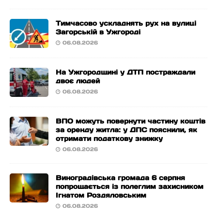
Тимчасово ускладнять рух на вулиці
Загорській в Ужгороді
06.08.2026
На Ужгородщині у ДТП постраждали
двоє людей
06.08.2026
ВПО можуть повернути частину коштів
за оренду житла: у ДПС пояснили, як
отримати податкову знижку
06.08.2026
Виноградівська громада 6 серпня
попрощається із полеглим захисником
Ігнатом Роздяловським
06.08.2026