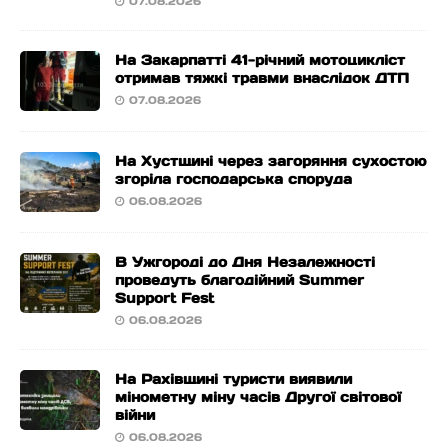
07.08.2026
На Закарпатті 41-річний мотоцикліст
отримав тяжкі травми внаслідок ДТП
07.08.2026
На Хустщині через загоряння сухостою
згоріла господарська споруда
06.08.2026
В Ужгороді до Дня Незалежності
проведуть благодійний Summer
Support Fest
06.08.2026
На Рахівщині туристи виявили
мінометну міну часів Другої світової
війни
06.08.2026