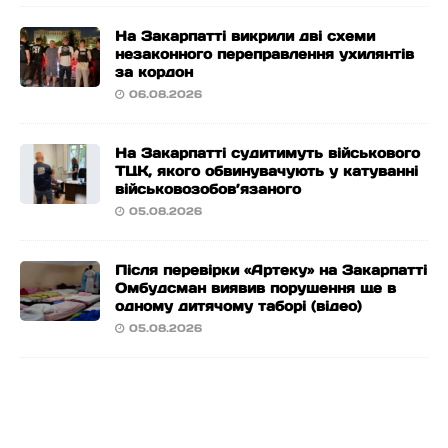
На Закарпатті викрили дві схеми
незаконного переправлення ухилянтів
за кордон
06.08.2026
На Закарпатті судитимуть військового
ТЦК, якого обвинувачують у катуванні
військовозобов’язаного
05.08.2026
Після перевірки «Артеку» на Закарпатті
Омбудсман виявив порушення ще в
одному дитячому таборі (відео)
05.08.2026