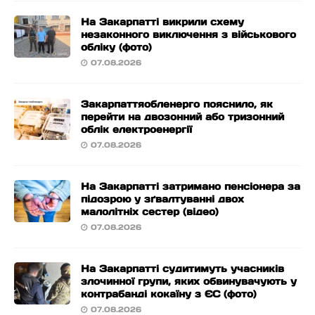
На Закарпатті викрили схему
незаконного виключення з військового
обліку (фото)
07.08.2026
Закарпаттяобленерго пояснило, як
перейти на двозонний або тризонний
облік електроенергії
07.08.2026
На Закарпатті затримано пенсіонера за
підозрою у зґвалтуванні двох
малолітніх сестер (відео)
07.08.2026
На Закарпатті судитимуть учасників
злочинної групи, яких обвинувачують у
контрабанді кокаїну з ЄС (фото)
07.08.2026