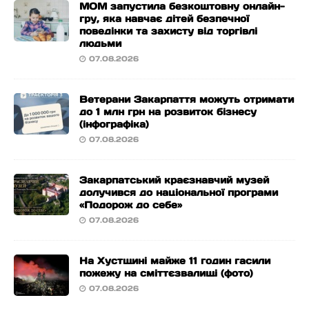
МОМ запустила безкоштовну онлайн-
гру, яка навчає дітей безпечної
поведінки та захисту від торгівлі
людьми
07.08.2026
Ветерани Закарпаття можуть отримати
до 1 млн грн на розвиток бізнесу
(інфографіка)
07.08.2026
Закарпатський краєзнавчий музей
долучився до національної програми
«Подорож до себе»
07.08.2026
На Хустщині майже 11 годин гасили
пожежу на сміттєзвалищі (фото)
07.08.2026