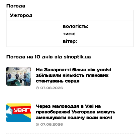
Погода
Ужгород
вологість:
тиск:
вітер:
Погода на 10 днів від
sinoptik.ua
На Закарпатті більш ніж удвічі
збільшили кількість планових
стентувань серця
07.08.2026
Через маловоддя в Ужі на
правобережжі Ужгорода можуть
зменшувати подачу води вночі
07.08.2026