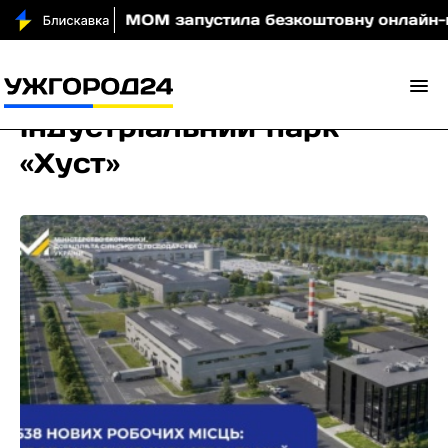
 вночі
МОМ запустила безкоштовну онлайн-гру, як
індустріальний парк
«Хуст»