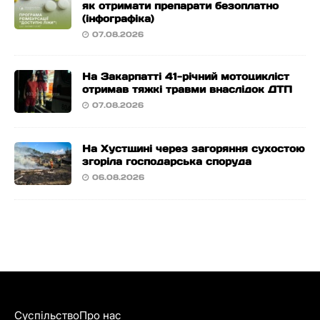
як отримати препарати безоплатно
(інфографіка)
07.08.2026
На Закарпатті 41-річний мотоцикліст
отримав тяжкі травми внаслідок ДТП
07.08.2026
На Хустщині через загоряння сухостою
згоріла господарська споруда
06.08.2026
Суспільство
Про нас