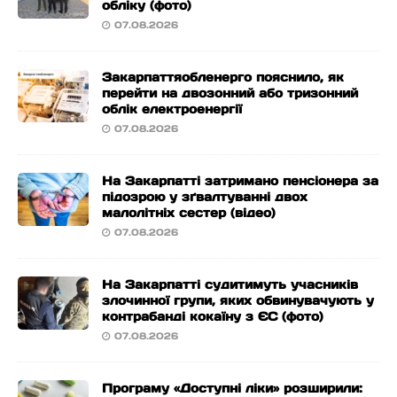
обліку (фото)
07.08.2026
Закарпаттяобленерго пояснило, як
перейти на двозонний або тризонний
облік електроенергії
07.08.2026
На Закарпатті затримано пенсіонера за
підозрою у зґвалтуванні двох
малолітніх сестер (відео)
07.08.2026
На Закарпатті судитимуть учасників
злочинної групи, яких обвинувачують у
контрабанді кокаїну з ЄС (фото)
07.08.2026
Програму «Доступні ліки» розширили: