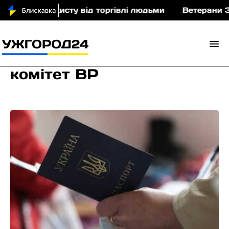
ки та захисту від торгівлі людьми
Ветерани Закар
комітет ВР