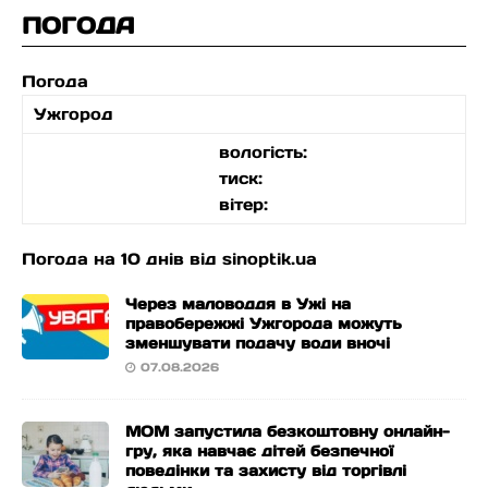
ПОГОДА
Погода
Ужгород
вологість:
тиск:
вітер:
Погода на 10 днів від
sinoptik.ua
Через маловоддя в Ужі на
правобережжі Ужгорода можуть
зменшувати подачу води вночі
07.08.2026
МОМ запустила безкоштовну онлайн-
гру, яка навчає дітей безпечної
поведінки та захисту від торгівлі