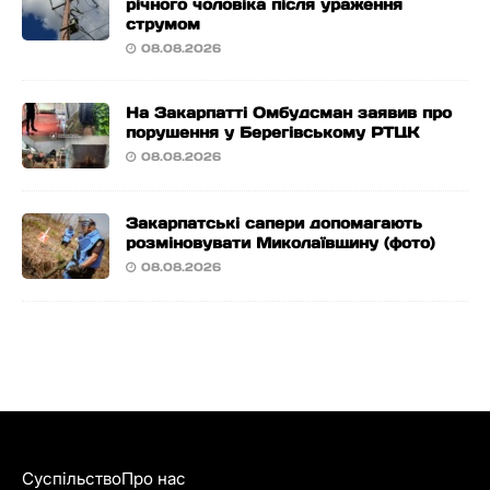
річного чоловіка після ураження
струмом
08.08.2026
На Закарпатті Омбудсман заявив про
порушення у Берегівському РТЦК
08.08.2026
Закарпатські сапери допомагають
розміновувати Миколаївщину (фото)
08.08.2026
Суспільство
Про нас