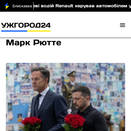
Мукачеві водій Renault керував автомобілем у стані н
Марк Рютте