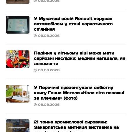
09.08.2026
У Мукачеві водій Renault керував
автомобілем у стані наркотичного
сп’яніння
09.08.2026
Падіння у літньому віці може мати
серйозні наслідки: медики нагадали, як
допомогти
09.08.2026
У Перечині презентували дебютну
книгу Ганни Мегели «Коли літа поважні
за плечима» (фото)
08.08.2026
21 тонна промислової сировини:
Закарпатська митниця виставила на