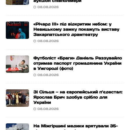
аукціон співполімери
08.08.2026
«Річард ІІІ» під відкритим небом: у
Невицькому замку покажуть виставу
Закарпатського драмтеатру
08.08.2026
Футболіст «Браги» Даніель Раззувайло
отримав паспорт громадянина України
в Ужгороді (фото)
08.08.2026
Зі Сільця — на європейський п’єдестал:
Ярослав Брич здобув срібло для
України
08.08.2026
На Міжгірщині медики врятували 35-