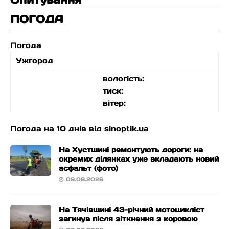
ПОГОДА
Погода
Ужгород
вологість:
тиск:
вітер:
Погода на 10 днів від
sinoptik.ua
На Хустщині ремонтують дороги: на
окремих ділянках уже вкладають новий
асфальт (фото)
09.08.2026
На Тячівщині 43-річний мотоцикліст
загинув після зіткнення з коровою