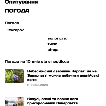
Опитування
ПОГОДА
Погода
Ужгород
вологість:
тиск:
вітер:
Погода на 10 днів від
sinoptik.ua
Небесно-сині дзвоники Карпат: де на
Закарпатті можна побачити альпійські
квіти
09.08.2026
Козулі, олені та вовки: кого
прикордонники Закарпаття