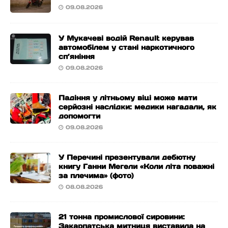
09.08.2026
У Мукачеві водій Renault керував
автомобілем у стані наркотичного
сп’яніння
09.08.2026
Падіння у літньому віці може мати
серйозні наслідки: медики нагадали, як
допомогти
09.08.2026
У Перечині презентували дебютну
книгу Ганни Мегели «Коли літа поважні
за плечима» (фото)
08.08.2026
21 тонна промислової сировини:
Закарпатська митниця виставила на