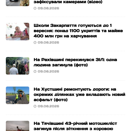
зафіксували камерами (відео)
09.08.2026
Школи Закарпаття готуються до 1
вересня: понад 1100 укриттів та майже
400 млн грн на харчування
09.08.2026
На Рахівщині перекинувся ЗІЛ: одна
людина загинула (фото)
09.08.2026
На Хустщині ремонтують дороги: на
окремих ділянках уже вкладають новий
асфальт (фото)
09.08.2026
На Тячівщині 43-річний мотоцикліст
загинув після зіткнення з коровою