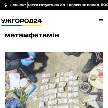
тя готуються до 1 вересня: понад 1100 укриттів та 
метамфетамін