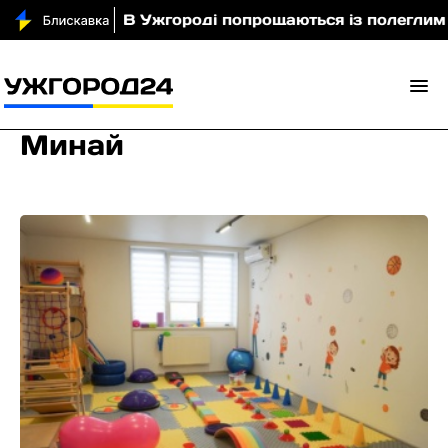
і
В Ужгороді попрощаються із полеглим захисн
Минай