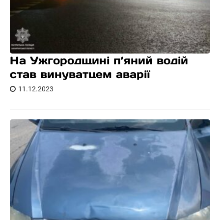
На Ужгородщині п’яний водій
став винуватцем аварії
11.12.2023