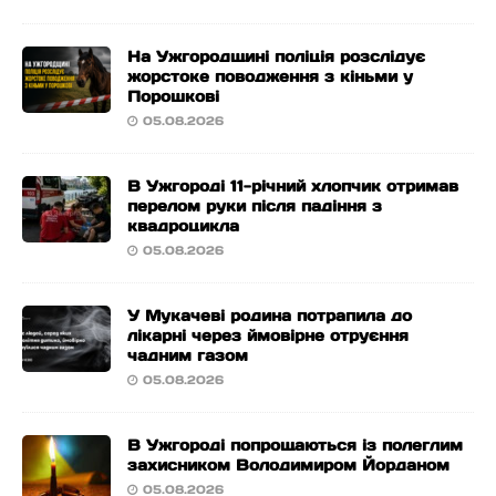
На Ужгородщині поліція розслідує
жорстоке поводження з кіньми у
Порошкові
05.08.2026
В Ужгороді 11-річний хлопчик отримав
перелом руки після падіння з
квадроцикла
05.08.2026
У Мукачеві родина потрапила до
лікарні через ймовірне отруєння
чадним газом
05.08.2026
В Ужгороді попрощаються із полеглим
захисником Володимиром Йорданом
05.08.2026