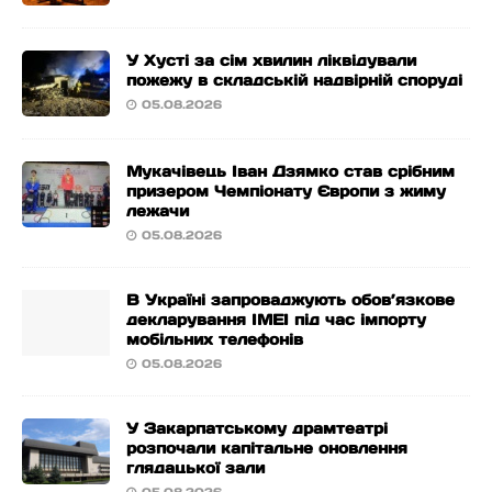
У Хусті за сім хвилин ліквідували
пожежу в складській надвірній споруді
05.08.2026
Мукачівець Іван Дзямко став срібним
призером Чемпіонату Європи з жиму
лежачи
05.08.2026
В Україні запроваджують обов’язкове
декларування IMEI під час імпорту
мобільних телефонів
05.08.2026
У Закарпатському драмтеатрі
розпочали капітальне оновлення
глядацької зали