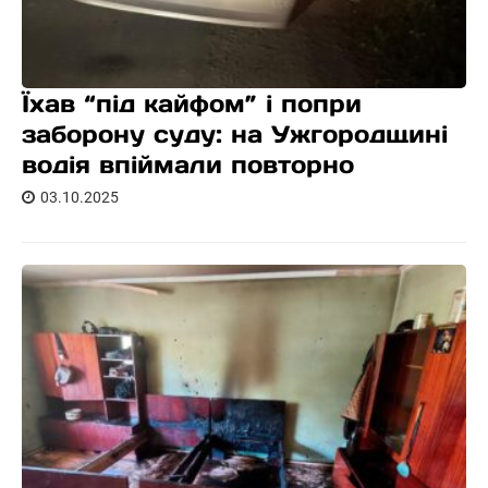
Їхав “під кайфом” і попри
заборону суду: на Ужгородщині
водія впіймали повторно
03.10.2025