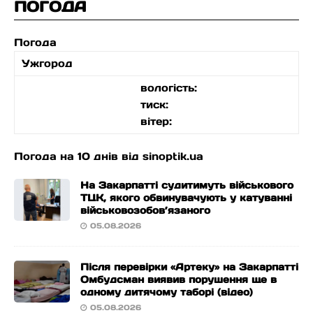
ПОГОДА
Погода
Ужгород
вологість:
тиск:
вітер:
Погода на 10 днів від
sinoptik.ua
На Закарпатті судитимуть військового
ТЦК, якого обвинувачують у катуванні
військовозобов’язаного
05.08.2026
Після перевірки «Артеку» на Закарпатті
Омбудсман виявив порушення ще в
одному дитячому таборі (відео)
05.08.2026