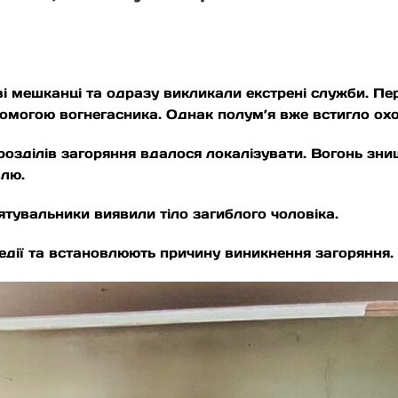
 мешканці та одразу викликали екстрені служби. Перш
помогою вогнегасника. Однак полум’я вже встигло охо
озділів загоряння вдалося локалізувати. Вогонь зни
влю.
рятувальники виявили тіло загиблого чоловіка.
гедії та встановлюють причину виникнення загоряння.