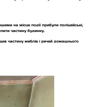
ими на місце події прибули поліцейські,
пити частину будинку.
щив частину меблів і речей домашнього