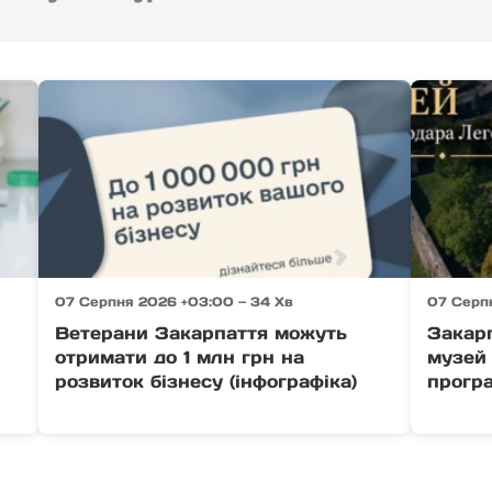
07 Серпня 2026 +03:00 — 34 Хв
07 Серп
Ветерани Закарпаття можуть
Закар
отримати до 1 млн грн на
музей 
розвиток бізнесу (інфографіка)
прогр