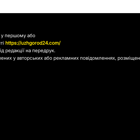
я у першому або
йті
https://uzhgorod24.com/
д редакції на передрук.
лених у авторських або рекламних повідомленнях, розміщени