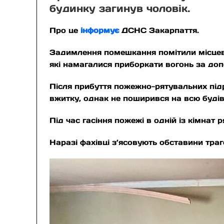
будинку загинув чоловік.
Про це
інформує
ДСНС Закарпаття.
Задимлення помешкання помітили місцеві
які намагалися приборкати вогонь за до
Після прибуття пожежно-рятувальних підр
вжитку, однак не поширився на всю буді
Під час гасіння пожежі в одній із кімнат 
Наразі фахівці з’ясовують обставини тра