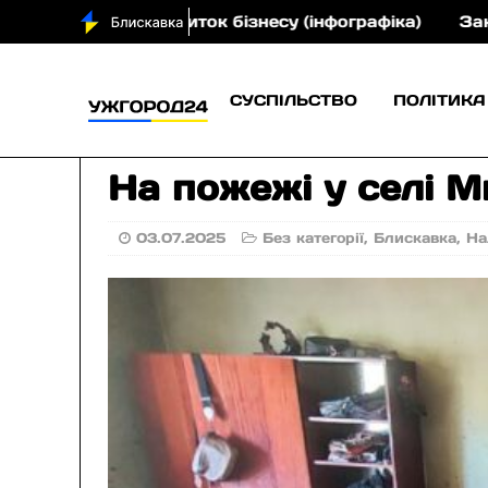
звиток бізнесу (інфографіка)
Закарпатський крає
СУСПІЛЬСТВО
ПОЛІТИКА
На пожежі у селі М
03.07.2025
Без категорії
,
Блискавка
,
На