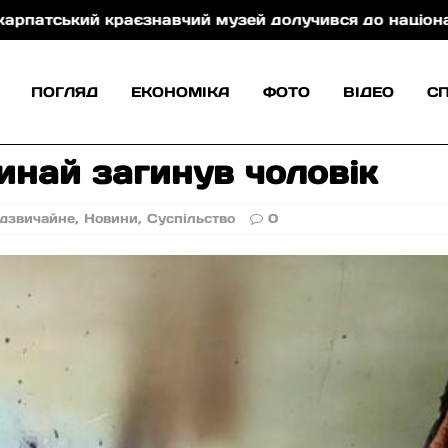
знавчий музей долучився до національної програми
ПОГЛЯД
ЕКОНОМІКА
ФОТО
ВІДЕО
С
инай загинув чоловік
дзвичайне
,
Новини
,
Суспільство
0