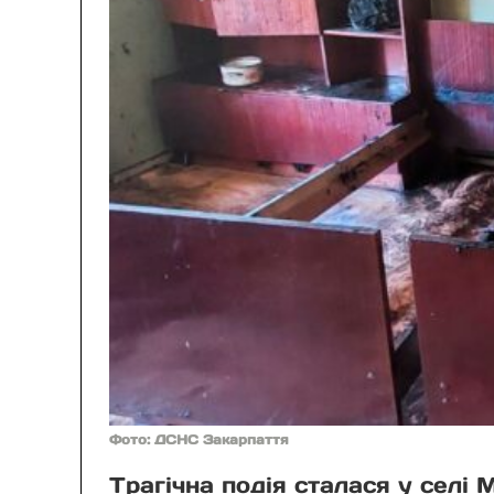
Фото: ДСНС Закарпаття
Трагічна подія сталася у селі