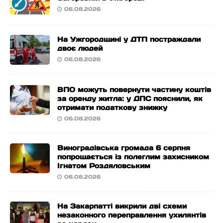
06.08.2026
На Ужгородщині у ДТП постраждали
двоє людей
06.08.2026
ВПО можуть повернути частину коштів
за оренду житла: у ДПС пояснили, як
отримати податкову знижку
06.08.2026
Виноградівська громада 6 серпня
попрощається із полеглим захисником
Ігнатом Роздяловським
06.08.2026
На Закарпатті викрили дві схеми
незаконного переправлення ухилянтів