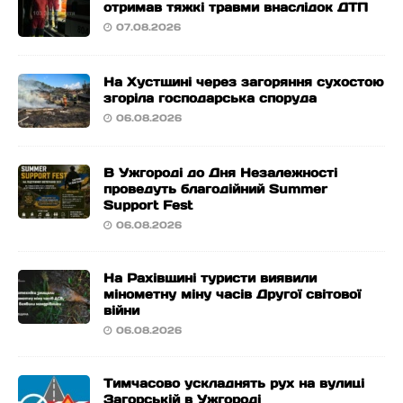
отримав тяжкі травми внаслідок ДТП
07.08.2026
На Хустщині через загоряння сухостою
згоріла господарська споруда
06.08.2026
В Ужгороді до Дня Незалежності
проведуть благодійний Summer
Support Fest
06.08.2026
На Рахівщині туристи виявили
мінометну міну часів Другої світової
війни
06.08.2026
Тимчасово ускладнять рух на вулиці
Загорській в Ужгороді