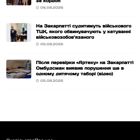
за кордон
06.08.2026
На Закарпатті судитимуть військового
ТЦК, якого обвинувачують у катуванні
військовозобов’язаного
05.08.2026
Після перевірки «Артеку» на Закарпатті
Омбудсман виявив порушення ще в
одному дитячому таборі (відео)
05.08.2026