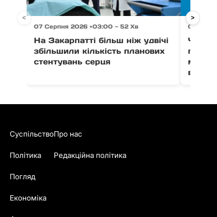
<
>
07 Серпня 2026 +03:00 — 52 Хв
07 Серпн
На Закарпатті більш ніж удвічі
Через 
збільшили кількість планових
право
стентувань серця
можут
води в
Суспільство
Про нас
Політика
Редакційна політика
Погляд
Економіка