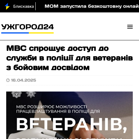
оди вночі
МОМ запустила безкоштовну онлайн-гру,
МВС спрощує доступ до
служби в поліції для ветеранів
з бойовим досвідом
16.04.2025