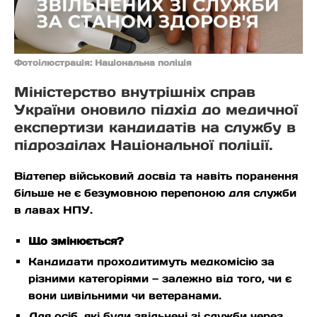
Фотоілюстрація: Національна поліція
Міністерство внутрішніх справ
України оновило підхід до медичної
експертизи кандидатів на службу в
підрозділах Національної поліції.
Відтепер військовий досвід та навіть поранення
більше не є безумовною перепоною для служби
в лавах НПУ.
Що змінюється?
Кандидати проходитимуть медкомісію за
різними категоріями — залежно від того, чи є
вони цивільними чи ветеранами.
Для осіб, які були звільнені зі служби через