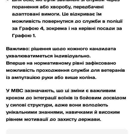
поранення або хворобу, передбачені
адаптовані вимоги. Це відкриває їм
можливість повернутися до служби в поліції
за Графою 4, зокрема і на керівні посади за
Графою 1.
Важливо: рішення щодо кожного кандидата
ухвалюватиметься індивідуально.
Вперше на нормативному рівні зафіксовано
можливість проходження служби для ветеранів
із ампутацією руки або вище коліна.
У МВС зазначають, що ці зміни є важливим
кроком до інтеграції воїнів із бойовим досвідом
у силові структури, адже вони володіють
унікальними знаннями, навичками й високим
рівнем мотивації до захисту держави.