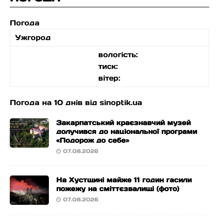
Погода
Ужгород
вологість:
тиск:
вітер:
Погода на 10 днів від
sinoptik.ua
Закарпатський краєзнавчий музей
долучився до національної програми
«Подорож до себе»
07.08.2026
На Хустщині майже 11 годин гасили
пожежу на сміттєзвалищі (фото)
07.08.2026