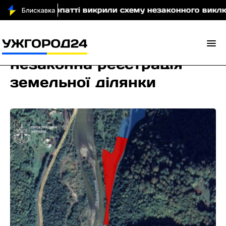
На Закарпатті викрили схему незаконного виключення
незаконна реєстрація
земельної ділянки