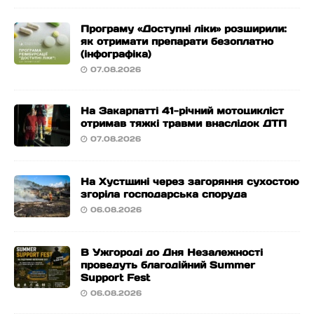
Програму «Доступні ліки» розширили:
як отримати препарати безоплатно
(інфографіка)
07.08.2026
На Закарпатті 41-річний мотоцикліст
отримав тяжкі травми внаслідок ДТП
07.08.2026
На Хустщині через загоряння сухостою
згоріла господарська споруда
06.08.2026
В Ужгороді до Дня Незалежності
проведуть благодійний Summer
Support Fest
06.08.2026