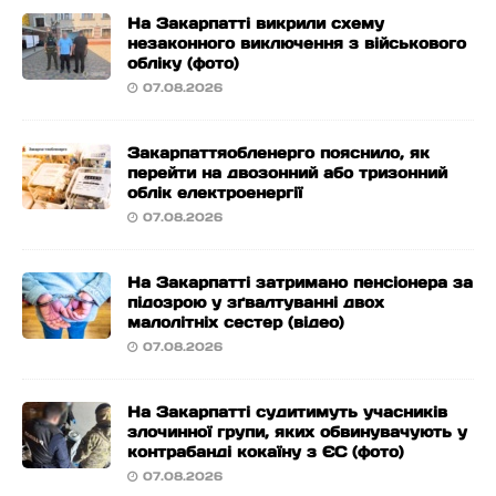
На Закарпатті викрили схему
незаконного виключення з військового
обліку (фото)
07.08.2026
Закарпаттяобленерго пояснило, як
перейти на двозонний або тризонний
облік електроенергії
07.08.2026
На Закарпатті затримано пенсіонера за
підозрою у зґвалтуванні двох
малолітніх сестер (відео)
07.08.2026
На Закарпатті судитимуть учасників
злочинної групи, яких обвинувачують у
контрабанді кокаїну з ЄС (фото)
07.08.2026