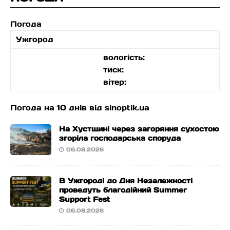
Погода
Ужгород
вологість:
тиск:
вітер:
Погода на 10 днів від
sinoptik.ua
На Хустщині через загоряння сухостою
згоріла господарська споруда
06.08.2026
В Ужгороді до Дня Незалежності
проведуть благодійний Summer
Support Fest
06.08.2026