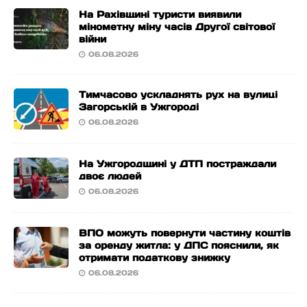
На Рахівщині туристи виявили
мінометну міну часів Другої світової
війни
06.08.2026
Тимчасово ускладнять рух на вулиці
Загорській в Ужгороді
06.08.2026
На Ужгородщині у ДТП постраждали
двоє людей
06.08.2026
ВПО можуть повернути частину коштів
за оренду житла: у ДПС пояснили, як
отримати податкову знижку
06.08.2026