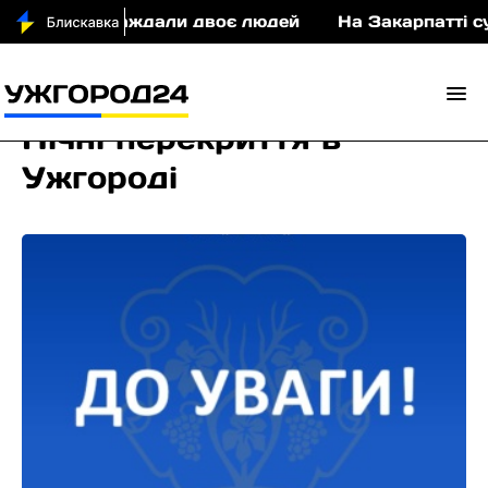
ДТП постраждали двоє людей
На Закарпатті судит
Нічні перекриття в
Ужгороді