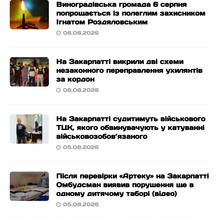
Виноградівська громада 6 серпня
попрощається із полеглим захисником
Ігнатом Роздяловським
06.08.2026
На Закарпатті викрили дві схеми
незаконного переправлення ухилянтів
за кордон
06.08.2026
На Закарпатті судитимуть військового
ТЦК, якого обвинувачують у катуванні
військовозобов’язаного
05.08.2026
Після перевірки «Артеку» на Закарпатті
Омбудсман виявив порушення ще в
одному дитячому таборі (відео)
05.08.2026