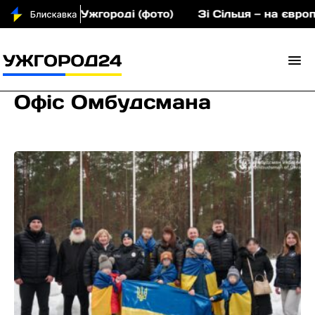
Ужгороді (фото)
Зі Сільця — на європейський п’єд
Офіс Омбудсмана