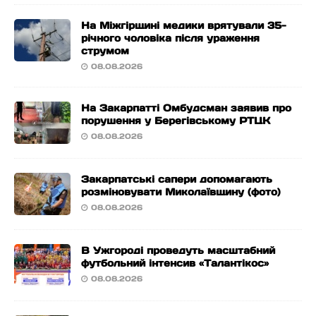
На Міжгірщині медики врятували 35-
річного чоловіка після ураження
струмом
08.08.2026
На Закарпатті Омбудсман заявив про
порушення у Берегівському РТЦК
08.08.2026
Закарпатські сапери допомагають
розміновувати Миколаївщину (фото)
08.08.2026
В Ужгороді проведуть масштабний
футбольний інтенсив «Талантікос»
08.08.2026