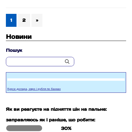
1
2
»
Новини
Пошук
Курси долара, євро і рубля по банках
Як ви реагуєте на підняття цін на пальне:
заправляюсь як і раніше, що робити:
30%