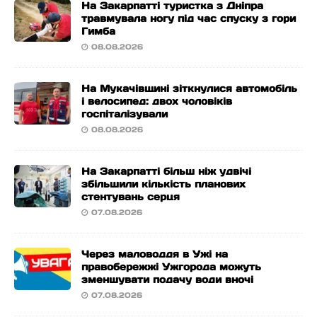
На Закарпатті туристка з Дніпра
травмувала ногу під час спуску з гори
Гимба
08.08.2026
На Мукачівщині зіткнулися автомобіль
і велосипед: двох чоловіків
госпіталізували
08.08.2026
На Закарпатті більш ніж удвічі
збільшили кількість планових
стентувань серця
07.08.2026
Через маловоддя в Ужі на
правобережжі Ужгорода можуть
зменшувати подачу води вночі
07.08.2026