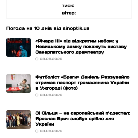
тиск:
вітер:
Погода на 10 днів від
sinoptik.ua
«Річард ІІІ» під відкритим небом: у
Невицькому замку покажуть виставу
Закарпатського драмтеатру
08.08.2026
Футболіст «Браги» Даніель Раззувайло
отримав паспорт громадянина України
в Ужгороді (фото)
08.08.2026
Зі Сільця — на європейський п’єдестал:
Ярослав Брич здобув срібло для
України
08.08.2026