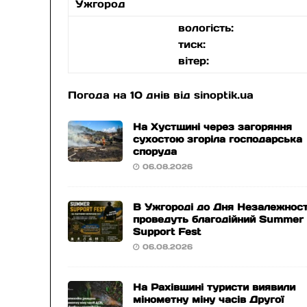
Ужгород
вологість:
тиск:
вітер:
Погода на 10 днів від
sinoptik.ua
На Хустщині через загоряння
сухостою згоріла господарська
споруда
06.08.2026
В Ужгороді до Дня Незалежност
проведуть благодійний Summer
Support Fest
06.08.2026
На Рахівщині туристи виявили
мінометну міну часів Другої