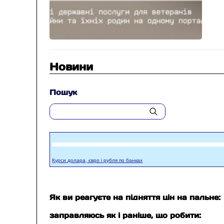
Новини
Пошук
Курси долара, євро і рубля по банках
Як ви реагуєте на підняття цін на пальне:
заправляюсь як і раніше, що робити: