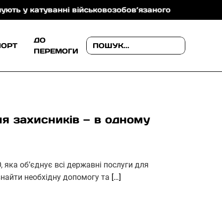
атуванні військовозобов’язаного
На Ужгородщині 
ДО
ПОРТ
ПЕРЕМОГИ
ля захисників — в одному
 яка об’єднує всі державні послуги для
 знайти необхідну допомогу та
[…]