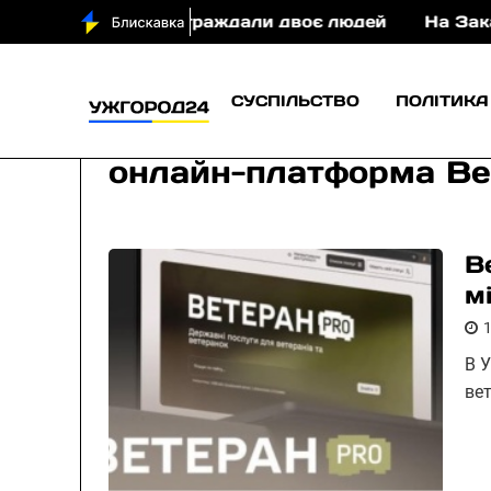
і у ДТП постраждали двоє людей
На Закарпатті 
СУСПІЛЬСТВО
ПОЛІТИКА
онлайн-платформа В
В
м
В 
ве