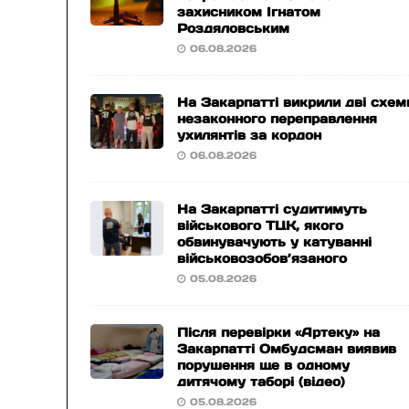
захисником Ігнатом
Роздяловським
06.08.2026
На Закарпатті викрили дві схем
незаконного переправлення
ухилянтів за кордон
06.08.2026
На Закарпатті судитимуть
військового ТЦК, якого
обвинувачують у катуванні
військовозобов’язаного
05.08.2026
Після перевірки «Артеку» на
Закарпатті Омбудсман виявив
порушення ще в одному
дитячому таборі (відео)
05.08.2026