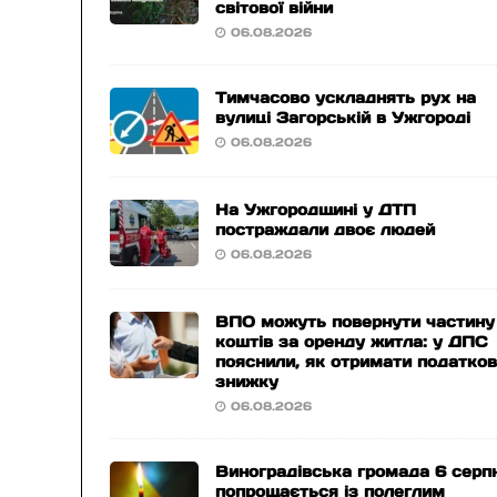
світової війни
06.08.2026
Тимчасово ускладнять рух на
вулиці Загорській в Ужгороді
06.08.2026
На Ужгородщині у ДТП
постраждали двоє людей
06.08.2026
ВПО можуть повернути частину
коштів за оренду житла: у ДПС
пояснили, як отримати податко
знижку
06.08.2026
Виноградівська громада 6 серп
попрощається із полеглим