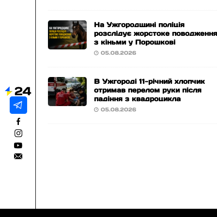
На Ужгородщині поліція
розслідує жорстоке поводженн
з кіньми у Порошкові
05.08.2026
В Ужгороді 11-річний хлопчик
отримав перелом руки після
падіння з квадроцикла
05.08.2026