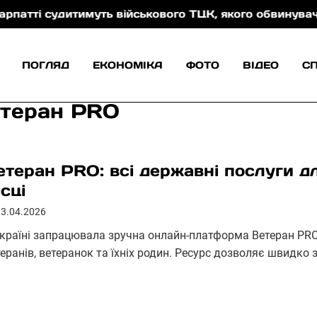
судитимуть військового ТЦК, якого обвинувачують у к
ПОГЛЯД
ЕКОНОМІКА
ФОТО
ВІДЕО
С
етеран PRO
етеран PRO: всі державні послуги д
ісці
13.04.2026
Україні запрацювала зручна онлайн-платформа Ветеран PRO,
теранів, ветеранок та їхніх родин. Ресурс дозволяє швидко