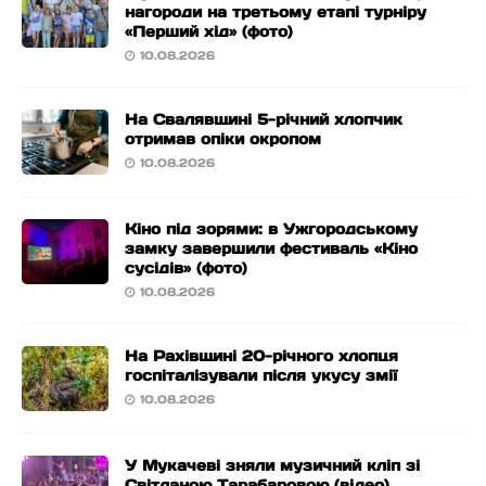
нагороди на третьому етапі турніру
«Перший хід» (фото)
10.08.2026
На Свалявщині 5-річний хлопчик
отримав опіки окропом
10.08.2026
Кіно під зорями: в Ужгородському
замку завершили фестиваль «Кіно
сусідів» (фото)
10.08.2026
На Рахівщині 20-річного хлопця
госпіталізували після укусу змії
10.08.2026
У Мукачеві зняли музичний кліп зі
Світланою Тарабаровою (відео)