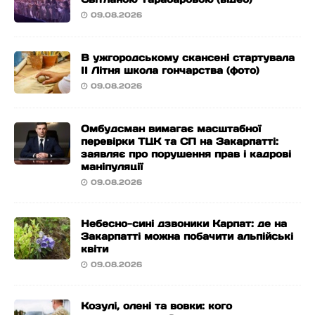
09.08.2026
В ужгородському скансені стартувала
ІІ Літня школа гончарства (фото)
09.08.2026
Омбудсман вимагає масштабної
перевірки ТЦК та СП на Закарпатті:
заявляє про порушення прав і кадрові
маніпуляції
09.08.2026
Небесно-сині дзвоники Карпат: де на
Закарпатті можна побачити альпійські
квіти
09.08.2026
Козулі, олені та вовки: кого