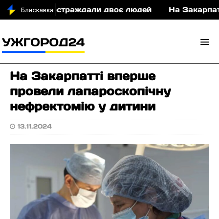
і у ДТП постраждали двоє людей
На Закарпатті 
На Закарпатті вперше
провели лапароскопічну
нефректомію у дитини
13.11.2024