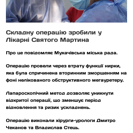
Складну операцію зробили у
Лікарні Святого Мартина
Про це повідомляє Мукачівська міська рада.
Операцію провели через втрату функції нирки,
яка була спричинена вторинним зморщенням на
фоні нелікованого обструктивного мегауретеру.
Лапароскопічний метод дозволяє уникнути
відкритої операції, що зменшує період
відновлення та ризик ускладнень.
Операцію виконали хірурги-урологи Дмитро
Чеканов та Владислав Стець.