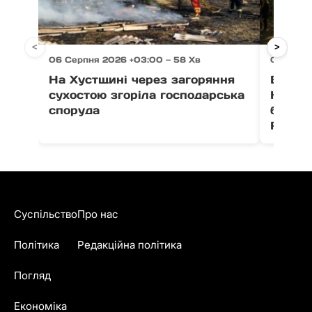
<
>
06 Серпня 2026 +03:00 — 58 Хв
06 Серпн
На Хустщині через загоряння
В Ужго
сухостою згоріла господарська
Незал
споруда
благо
Fest
Суспільство
Про нас
Політика
Редакційна політика
Погляд
Економіка