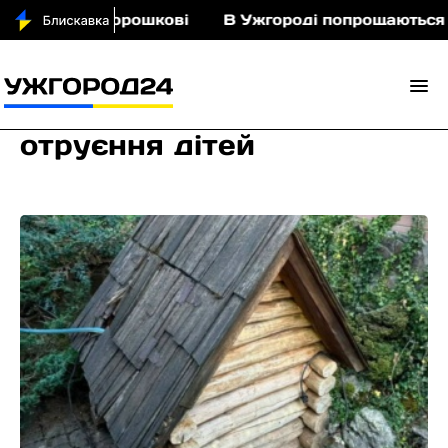
кіньми у Порошкові
В Ужгороді попрощаються із
отруєння дітей