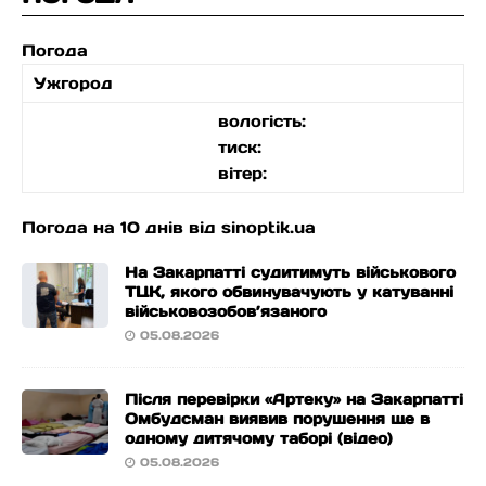
Погода
Ужгород
вологість:
тиск:
вітер:
Погода на 10 днів від
sinoptik.ua
На Закарпатті судитимуть військового
ТЦК, якого обвинувачують у катуванні
військовозобов’язаного
05.08.2026
Після перевірки «Артеку» на Закарпатті
Омбудсман виявив порушення ще в
одному дитячому таборі (відео)
05.08.2026