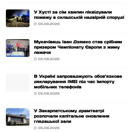
У Хусті за сім хвилин ліквідували
пожежу в складській надвірній споруді
05.08.2026
Мукачівець Іван Дзямко став срібним
призером Чемпіонату Європи з жиму
лежачи
05.08.2026
В Україні запроваджують обов’язкове
декларування IMEI під час імпорту
мобільних телефонів
05.08.2026
У Закарпатському драмтеатрі
розпочали капітальне оновлення
глядацької зали
05.08.2026