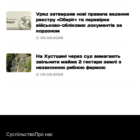
Уряд затвердив нові правила ведення
реєстру «Оберіг» та перевірки
військово-облікових документів за
кордоном
05.08.2026
На Хустщині через суд вимагають
звільнити майже 2 гектари землі з
незаконною рибною фермою
05.08.2026
Суспільство
Про нас