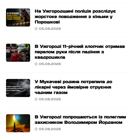
На Ужгородщині поліція розслідує
жорстоке поводження з кіньми у
Порошкові
05.08.2026
В Ужгороді 11-річний хлопчик отримав
перелом руки після падіння з
квадроцикла
05.08.2026
У Мукачеві родина потрапила до
лікарні через ймовірне отруєння
чадним газом
05.08.2026
В Ужгороді попрощаються із полеглим
захисником Володимиром Йорданом
05.08.2026