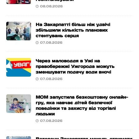
08.08.2026
На Закарпатті більш ніж удвічі
збільшили кількість планових
стентувань серця
07.08.2026
Через маловоддя в Ужі на
правобережжі Ужгорода можуть
зменшувати подачу води вночі
07.08.2026
МОМ запустила безкоштовну онлайн-
гру, яка навчає дітей безпечної
поведінки та захисту від торгівлі
людьми
07.08.2026