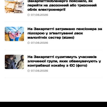
Закарпаттяобленерго пояснило, як
перейти на двозонний або тризонний
облік електроенергії
07.08.2026
На Закарпатті затримано пенсіонера за
підозрою у зґвалтуванні двох
малолітніх сестер (відео)
07.08.2026
На Закарпатті судитимуть учасників
злочинної групи, яких обвинувачують у
контрабанді кокаїну з ЄС (фото)
07.08.2026