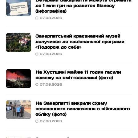
Ветерани Закарпаття можуть отримати
до 1 млн грн на розвиток бізнесу
(інфографіка)
07.08.2026
Закарпатський краєзнавчий музей
долучився до національної програми
«Подорож до себе»
07.08.2026
На Хустщині майже 11 годин гасили
пожежу на сміттєзвалищі (фото)
07.08.2026
На Закарпатті викрили схему
незаконного виключення з військового
обліку (фото)
07.08.2026