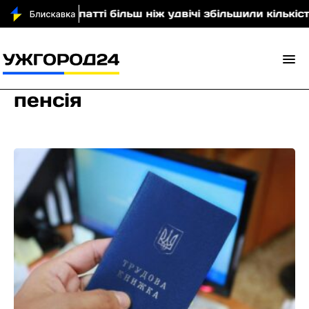
Закарпатті більш ніж удвічі збільшили кількість план
пенсія