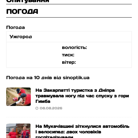
ПОГОДА
Погода
Ужгород
вологість:
тиск:
вітер:
Погода на 10 днів від
sinoptik.ua
На Закарпатті туристка з Дніпра
травмувала ногу під час спуску з гори
Гимба
08.08.2026
На Мукачівщині зіткнулися автомобіль
і велосипед: двох чоловіків
госпіталізували