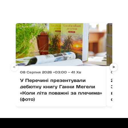
<
>
08 Серпня 2026 +03:00 — 41 Хв
08 Серп
У Перечині презентували
21 тон
дебютну книгу Ганни Мегели
Закар
«Коли літа поважні за плечима»
вистав
(фото)
співпо