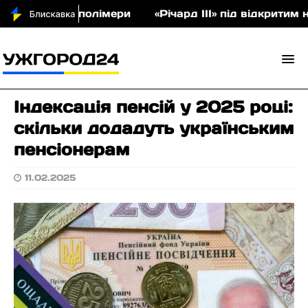
кціон співполімери
«Річард ІІІ» під відкритим н
Індексація пенсій у 2025 році:
скільки додадуть українським
пенсіонерам
11.02.2025