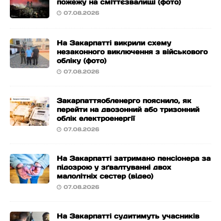
пожежу на сміттєзвалищі (фото)
07.08.2026
На Закарпатті викрили схему
незаконного виключення з військового
обліку (фото)
07.08.2026
Закарпаттяобленерго пояснило, як
перейти на двозонний або тризонний
облік електроенергії
07.08.2026
На Закарпатті затримано пенсіонера за
підозрою у зґвалтуванні двох
малолітніх сестер (відео)
07.08.2026
На Закарпатті судитимуть учасників