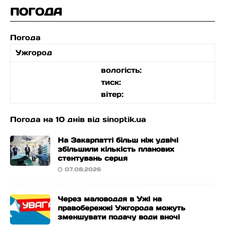
ПОГОДА
Погода
Ужгород
вологість:
тиск:
вітер:
Погода на 10 днів від
sinoptik.ua
На Закарпатті більш ніж удвічі
збільшили кількість планових
стентувань серця
07.08.2026
Через маловоддя в Ужі на
правобережжі Ужгорода можуть
зменшувати подачу води вночі