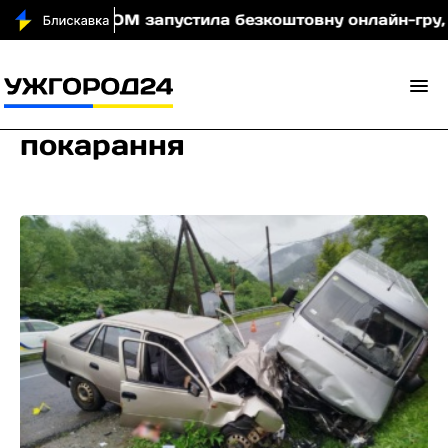
МОМ запустила безкоштовну онлайн-гру, яка навчає
покарання