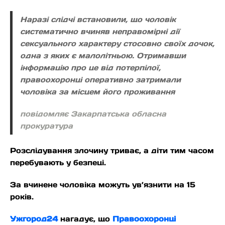
Наразі слідчі встановили, що чоловік
систематично вчиняв неправомірні дії
сексуального характеру стосовно своїх дочок,
одна з яких є малолітньою. Отримавши
інформацію про це від потерпілої,
правоохоронці оперативно затримали
чоловіка за місцем його проживання
повідомляє Закарпатська обласна
прокуратура
Розслідування злочину триває, а діти тим часом
перебувають у безпеці.
За вчинене чоловіка можуть ув’язнити на 15
років.
Ужгород24
нагадує, що
Правоохоронці