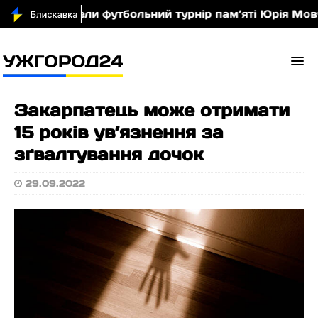
 Хусті провели футбольний турнір пам’яті Юрія Мовч
Закарпатець може отримати
15 років ув’язнення за
зґвалтування дочок
29.09.2022