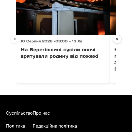
<
>
10 Серпня 2026 +03:00 — 13 Хв
10 Серпн
На Берегівщині сусіди вночі
На Хус
врятували родину від пожежі
поверт
Захис
Плеши
Суспільство
Про нас
Політика
Редакційна політика