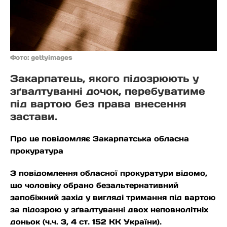
Фото: gettyimages
Закарпатець, якого підозрюють у
зґвалтуванні дочок, перебуватиме
під вартою без права внесення
застави.
Про це повідомляє Закарпатська обласна
прокуратура
З повідомлення обласної прокуратури відомо,
що чоловіку обрано безальтернативний
запобіжний захід у вигляді тримання під вартою
за підозрою у зґвалтуванні двох неповнолітніх
доньок (ч.ч. 3, 4 ст. 152 КК України).