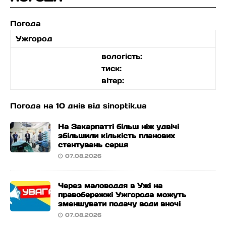
Погода
Ужгород
вологість:
тиск:
вітер:
Погода на 10 днів від
sinoptik.ua
На Закарпатті більш ніж удвічі
збільшили кількість планових
стентувань серця
07.08.2026
Через маловоддя в Ужі на
правобережжі Ужгорода можуть
зменшувати подачу води вночі
07.08.2026