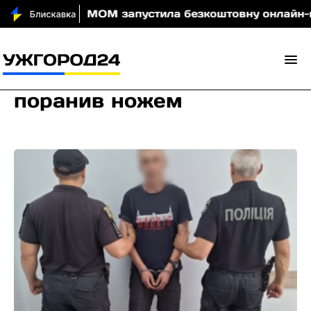
и вночі
МОМ запустила безкоштовну онлайн-гру, як
поранив ножем