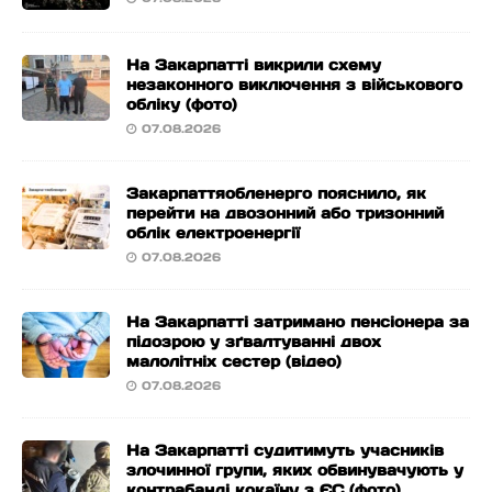
На Закарпатті викрили схему
незаконного виключення з військового
обліку (фото)
07.08.2026
Закарпаттяобленерго пояснило, як
перейти на двозонний або тризонний
облік електроенергії
07.08.2026
На Закарпатті затримано пенсіонера за
підозрою у зґвалтуванні двох
малолітніх сестер (відео)
07.08.2026
На Закарпатті судитимуть учасників
злочинної групи, яких обвинувачують у
контрабанді кокаїну з ЄС (фото)