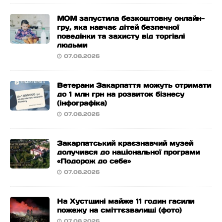
МОМ запустила безкоштовну онлайн-
гру, яка навчає дітей безпечної
поведінки та захисту від торгівлі
людьми
07.08.2026
Ветерани Закарпаття можуть отримати
до 1 млн грн на розвиток бізнесу
(інфографіка)
07.08.2026
Закарпатський краєзнавчий музей
долучився до національної програми
«Подорож до себе»
07.08.2026
На Хустщині майже 11 годин гасили
пожежу на сміттєзвалищі (фото)
07.08.2026