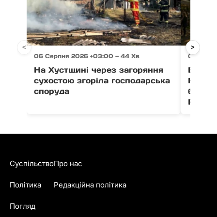
<
>
06 Серпня 2026 +03:00 — 44 Хв
06 Серп
На Хустщині через загоряння
В Ужго
сухостою згоріла господарська
Незал
споруда
благо
Fest
Суспільство
Про нас
Політика
Редакційна політика
Погляд