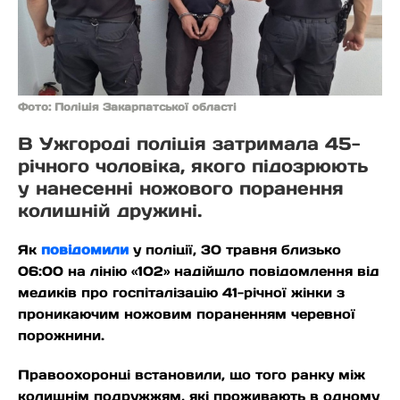
Фото: Поліція Закарпатської області
В Ужгороді поліція затримала 45-
річного чоловіка, якого підозрюють
у нанесенні ножового поранення
колишній дружині.
Як
повідомили
у поліції, 30 травня близько
06:00 на лінію «102» надійшло повідомлення від
медиків про госпіталізацію 41-річної жінки з
проникаючим ножовим пораненням черевної
порожнини.
Правоохоронці встановили, що того ранку між
колишнім подружжям, які проживають в одному