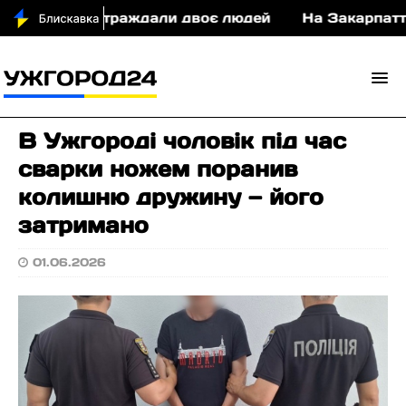
 у ДТП постраждали двоє людей
На Закарпатті с
В Ужгороді чоловік під час
сварки ножем поранив
колишню дружину — його
затримано
01.06.2026