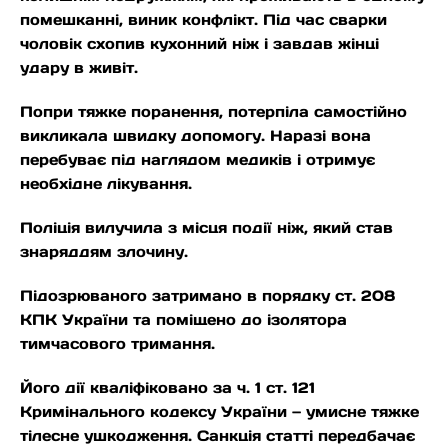
помешканні, виник конфлікт. Під час сварки
чоловік схопив кухонний ніж і завдав жінці
удару в живіт.
Попри тяжке поранення, потерпіла самостійно
викликала швидку допомогу. Наразі вона
перебуває під наглядом медиків і отримує
необхідне лікування.
Поліція вилучила з місця події ніж, який став
знаряддям злочину.
Підозрюваного затримано в порядку ст. 208
КПК України та поміщено до ізолятора
тимчасового тримання.
Його дії кваліфіковано за ч. 1 ст. 121
Кримінального кодексу України — умисне тяжке
тілесне ушкодження. Санкція статті передбачає