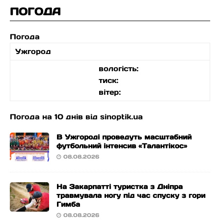
ПОГОДА
Погода
Ужгород
вологість:
тиск:
вітер:
Погода на 10 днів від
sinoptik.ua
В Ужгороді проведуть масштабний
футбольний інтенсив «Талантікос»
08.08.2026
На Закарпатті туристка з Дніпра
травмувала ногу під час спуску з гори
Гимба
08.08.2026