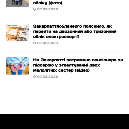
обліку (фото)
07.08.2026
Закарпаттяобленерго пояснило, як
перейти на двозонний або тризонний
облік електроенергії
07.08.2026
На Закарпатті затримано пенсіонера за
підозрою у зґвалтуванні двох
малолітніх сестер (відео)
07.08.2026