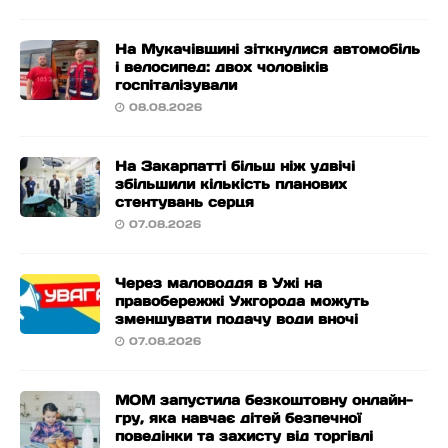
На Мукачівщині зіткнулися автомобіль
і велосипед: двох чоловіків
госпіталізували
08.08.2026
На Закарпатті більш ніж удвічі
збільшили кількість планових
стентувань серця
07.08.2026
Через маловоддя в Ужі на
правобережжі Ужгорода можуть
зменшувати подачу води вночі
07.08.2026
МОМ запустила безкоштовну онлайн-
гру, яка навчає дітей безпечної
поведінки та захисту від торгівлі