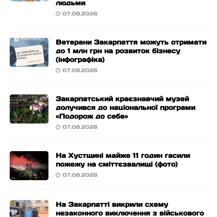
людьми
07.08.2026
Ветерани Закарпаття можуть отримати
до 1 млн грн на розвиток бізнесу
(інфографіка)
07.08.2026
Закарпатський краєзнавчий музей
долучився до національної програми
«Подорож до себе»
07.08.2026
На Хустщині майже 11 годин гасили
пожежу на сміттєзвалищі (фото)
07.08.2026
На Закарпатті викрили схему
незаконного виключення з військового