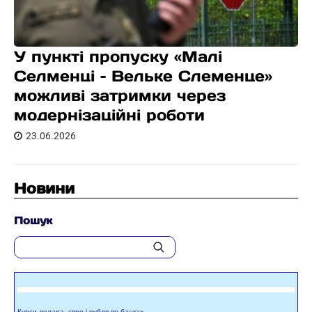
У пункті пропуску «Малі
Селменці – Вельке Слеменце»
можливі затримки через
модернізаційні роботи
23.06.2026
Новини
Пошук
Курси долара, євро і рубля по банках