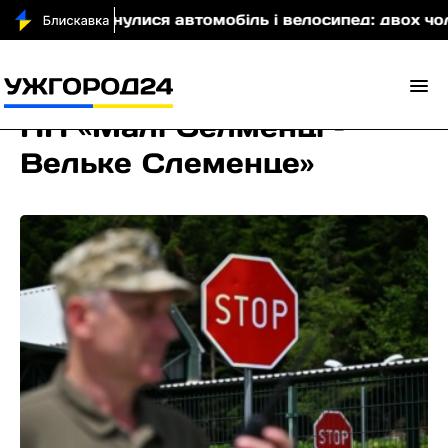
щині зіткнулися автомобіль і велосипед: двох чоловік
ПП «Малі Селменці –
Вельке Слеменце»