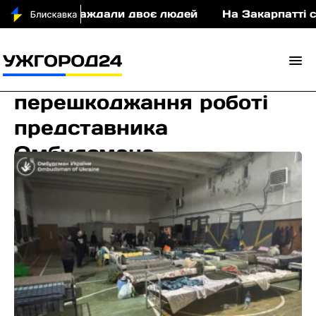
ДТП постраждали двоє людей
На Закарпатті суди
Працівника ТЦК в
Ужгороді засудили за
перешкоджання роботі
представника
Омбудсмана