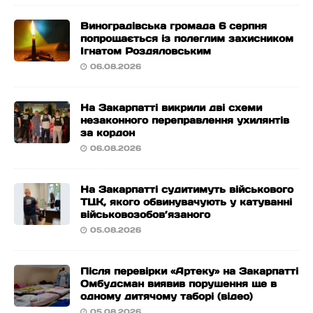
Виноградівська громада 6 серпня
попрощається із полеглим захисником
Ігнатом Роздяловським
06.08.2026
На Закарпатті викрили дві схеми
незаконного переправлення ухилянтів
за кордон
06.08.2026
На Закарпатті судитимуть військового
ТЦК, якого обвинувачують у катуванні
військовозобов’язаного
05.08.2026
Після перевірки «Артеку» на Закарпатті
Омбудсман виявив порушення ще в
одному дитячому таборі (відео)
05.08.2026