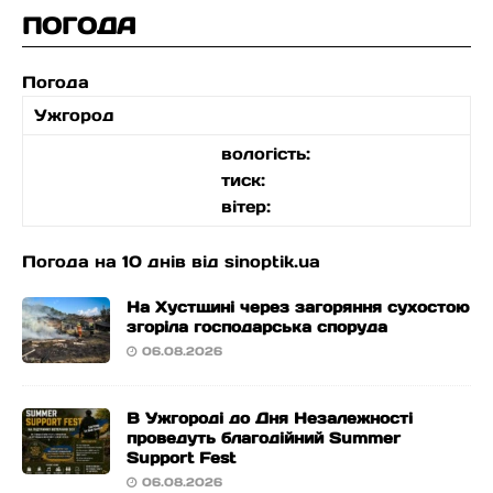
ПОГОДА
Погода
Ужгород
вологість:
тиск:
вітер:
Погода на 10 днів від
sinoptik.ua
На Хустщині через загоряння сухостою
згоріла господарська споруда
06.08.2026
В Ужгороді до Дня Незалежності
проведуть благодійний Summer
Support Fest
06.08.2026