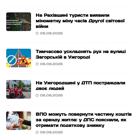
На Рахівщині туристи виявили
мінометну міну часів Другої світової
війни
06.08.2026
Тимчасово ускладнять рух на вулиці
Загорській в Ужгороді
06.08.2026
На Ужгородщині у ДТП постраждали
двоє людей
06.08.2026
ВПО можуть повернути частину коштів
за оренду житла: у ДПС пояснили, як
отримати податкову знижку
06.08.2026