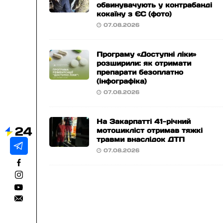
обвинувачують у контрабанді
кокаїну з ЄС (фото)
07.08.2026
Програму «Доступні ліки»
розширили: як отримати
препарати безоплатно
(інфографіка)
07.08.2026
На Закарпатті 41-річний
мотоцикліст отримав тяжкі
травми внаслідок ДТП
07.08.2026