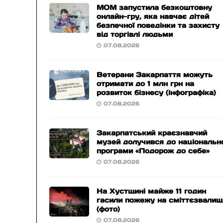
МОМ запустила безкоштовну
онлайн-гру, яка навчає дітей
безпечної поведінки та захисту
від торгівлі людьми
07.08.2026
Ветерани Закарпаття можуть
отримати до 1 млн грн на
розвиток бізнесу (інфографіка)
07.08.2026
Закарпатський краєзнавчий
музей долучився до національн
програми «Подорож до себе»
07.08.2026
На Хустщині майже 11 годин
гасили пожежу на сміттєзвалищ
(фото)
07.08.2026