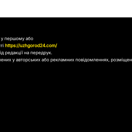
я у першому або
йті
https://uzhgorod24.com/
д редакції на передрук.
лених у авторських або рекламних повідомленнях, розміщени