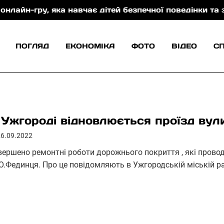
, яка навчає дітей безпечної поведінки та захисту в
ПОГЛЯД
ЕКОНОМІКА
ФОТО
ВІДЕО
С
 Ужгороді відновлюється проїзд ву
26.09.2022
вершено ремонтні роботи дорожнього покриття , які прово
 О.Фединця. Про це повідомляють в Ужгородській міській ра