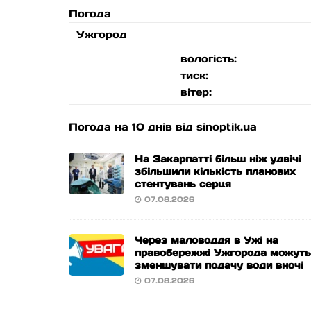
Погода
Ужгород
вологість:
тиск:
вітер:
Погода на 10 днів від
sinoptik.ua
На Закарпатті більш ніж удвічі
збільшили кількість планових
стентувань серця
07.08.2026
Через маловоддя в Ужі на
правобережжі Ужгорода можут
зменшувати подачу води вночі
07.08.2026