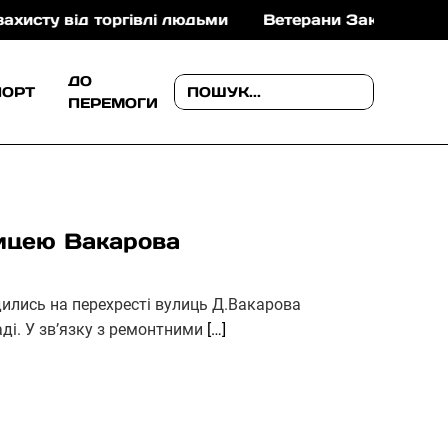
ід торгівлі людьми
Ветерани Закарпаття можуть от
ДО
ПОРТ
ПЕРЕМОГИ
лицею Вакарова
дились на перехресті вулиць Д.Вакарова
ді. У зв’язку з ремонтними
[…]