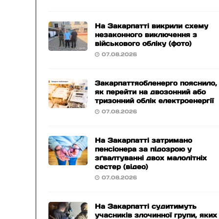
На Закарпатті викрили схему
незаконного виключення з
військового обліку (фото)
07.08.2026
Закарпаттяобленерго пояснило,
як перейти на двозонний або
тризонний облік електроенергії
07.08.2026
На Закарпатті затримано
пенсіонера за підозрою у
зґвалтуванні двох малолітніх
сестер (відео)
07.08.2026
На Закарпатті судитимуть
учасників злочинної групи, яких