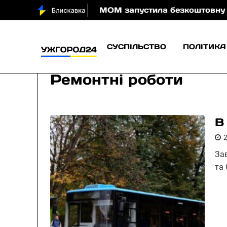
води вночі
МОМ запустила безкоштовну онлайн-гру
СУСПІЛЬСТВО
ПОЛІТИКА
Ремонтні роботи
В
За
та