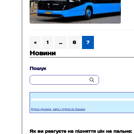
«
1
…
6
7
Новини
Пошук
Курси долара, євро і рубля по банках
Як ви реагуєте на підняття цін на пальне: