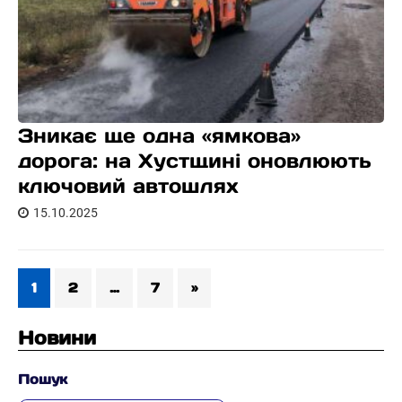
Зникає ще одна «ямкова»
дорога: на Хустщині оновлюють
ключовий автошлях
15.10.2025
1
2
…
7
»
Новини
Пошук