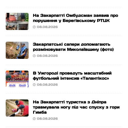
На Закарпатті Омбудсман заявив про
порушення у Берегівському РТЦК
08.08.2026
Закарпатські сапери допомагають
розміновувати Миколаївщину (фото)
08.08.2026
В Ужгороді проведуть масштабний
футбольний інтенсив «Талантікос»
08.08.2026
На Закарпатті туристка з Дніпра
травмувала ногу під час спуску з гори
Гимба
08.08.2026