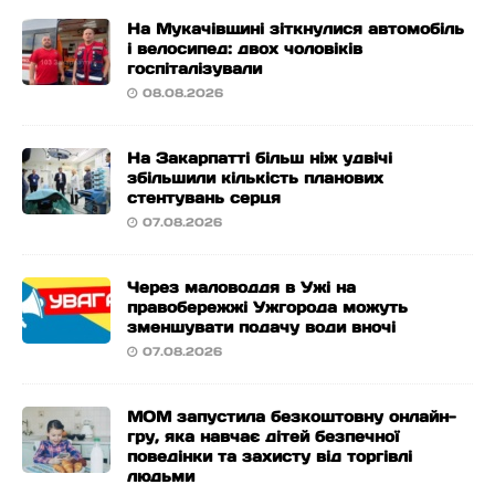
На Мукачівщині зіткнулися автомобіль
і велосипед: двох чоловіків
госпіталізували
08.08.2026
На Закарпатті більш ніж удвічі
збільшили кількість планових
стентувань серця
07.08.2026
Через маловоддя в Ужі на
правобережжі Ужгорода можуть
зменшувати подачу води вночі
07.08.2026
МОМ запустила безкоштовну онлайн-
гру, яка навчає дітей безпечної
поведінки та захисту від торгівлі
людьми