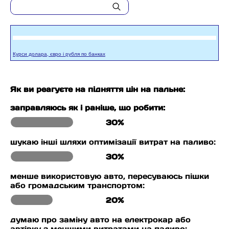
Курси долара, євро і рубля по банках
Як ви реагуєте на підняття цін на пальне:
заправляюсь як і раніше, що робити:
30%
шукаю інші шляхи оптимізації витрат на паливо:
30%
менше використовую авто, пересуваюсь пішки
або громадським транспортом:
20%
думаю про заміну авто на електрокар або
автівку з меншими витратами на паливо: