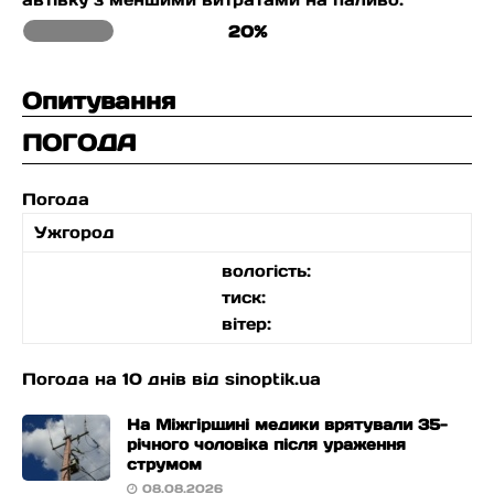
20%
Опитування
ПОГОДА
Погода
Ужгород
вологість:
тиск:
вітер:
Погода на 10 днів від
sinoptik.ua
На Міжгірщині медики врятували 35-
річного чоловіка після ураження
струмом
08.08.2026