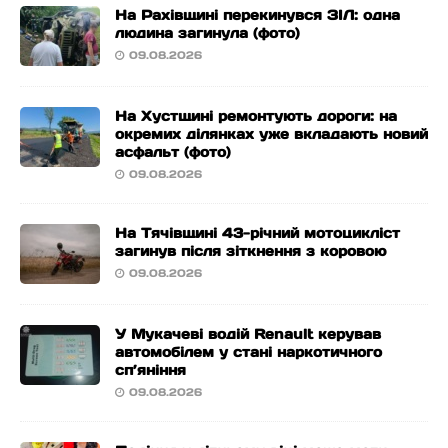
На Рахівщині перекинувся ЗІЛ: одна
людина загинула (фото)
09.08.2026
На Хустщині ремонтують дороги: на
окремих ділянках уже вкладають новий
асфальт (фото)
09.08.2026
На Тячівщині 43-річний мотоцикліст
загинув після зіткнення з коровою
09.08.2026
У Мукачеві водій Renault керував
автомобілем у стані наркотичного
сп’яніння
09.08.2026