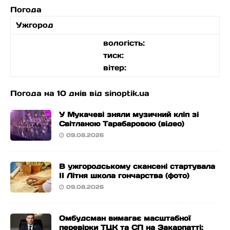
Погода
Ужгород
вологість:
тиск:
вітер:
Погода на 10 днів від
sinoptik.ua
У Мукачеві зняли музичний кліп зі
Світланою Тарабаровою (відео)
09.08.2026
В ужгородському скансені стартувала
ІІ Літня школа гончарства (фото)
09.08.2026
Омбудсман вимагає масштабної
перевірки ТЦК та СП на Закарпатті: