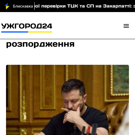
асштабної перевірки ТЦК та СП на Закарпатті: заявл
розпордження