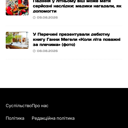
Падіння у літньому віці може мати
серйозні наслідки: медики нагадали, як
допомогти
09.08.2026
У Перечині презентували дебютну
книгу Ганни Мегели «Коли літа поважні
за плечима» (фото)
08.08.2026
Суспільство
Про нас
Політика
Редакційна політика