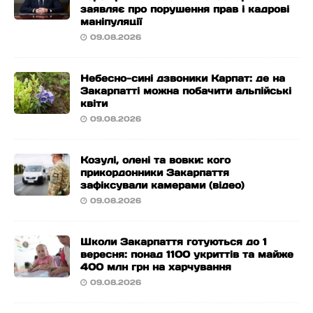
заявляє про порушення прав і кадрові
маніпуляції
09.08.2026
Небесно-сині дзвоники Карпат: де на
Закарпатті можна побачити альпійські
квіти
09.08.2026
Козулі, олені та вовки: кого
прикордонники Закарпаття
зафіксували камерами (відео)
09.08.2026
Школи Закарпаття готуються до 1
вересня: понад 1100 укриттів та майже
400 млн грн на харчування
09.08.2026