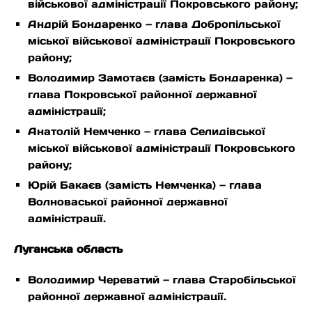
військової адміністрації Покровського району;
Андрій Бондаренко — глава Добропільської
міської військової адміністрації Покровського
району;
Володимир Замотаєв (замість Бондаренка) —
глава Покровської районної державної
адміністрації;
Анатолій Немченко — глава Селидівської
міської військової адміністрації Покровського
району;
Юрій Бакаєв (замість Немченка) — глава
Волноваської районної державної
адміністрації.
Луганська область
Володимир Череватий — глава Старобільської
районної державної адміністрації.