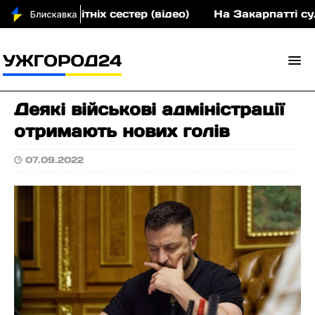
ох малолітніх сестер (відео)
На Закарпатті судит
Деякі військові адміністрації
отримають нових голів
07.09.2022