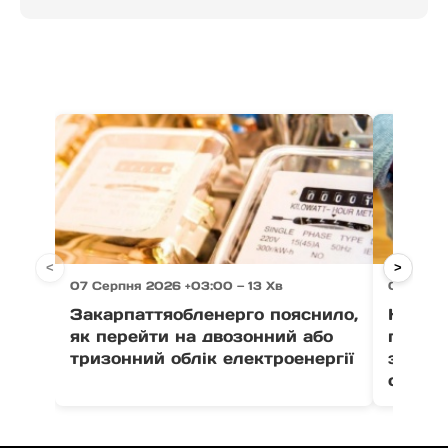
<
>
07 Серпня 2026 +03:00 — 13 Хв
07 Серпн
Закарпаттяобленерго пояснило,
На Зак
як перейти на двозонний або
пенсіо
тризонний облік електроенергії
зґвалт
сестер