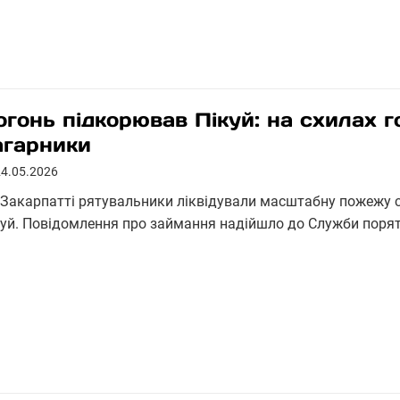
огонь підкорював Пікуй: на схилах г
агарники
24.05.2026
 Закарпатті рятувальники ліквідували масштабну пожежу су
куй. Повідомлення про займання надійшло до Служби порят