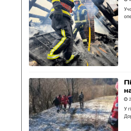
Учо
оп
П
н
У 
До