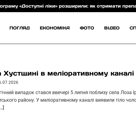
пні ліки» розширили: як отримати препарати безоплат
ПОГЛЯД
ЕКОНОМІКА
ФОТО
ВІДЕО
С
 Хустщині в меліоративному каналі 
6.07.2026
гічний випадок стався ввечері 5 липня поблизу села Лоза 
тського району. У меліоративному каналі виявили тіло чол
[…]