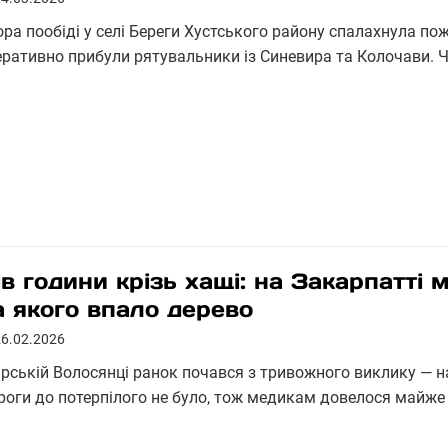
ра пообіді у селі Береги Хустського району спалахнула пож
еративно прибули рятувальники із Синевира та Колочави.
ів години крізь хащі: на Закарпатті 
а якого впало дерево
26.02.2026
гірській Волосянці ранок почався з тривожного виклику — н
роги до потерпілого не було, тож медикам довелося майже