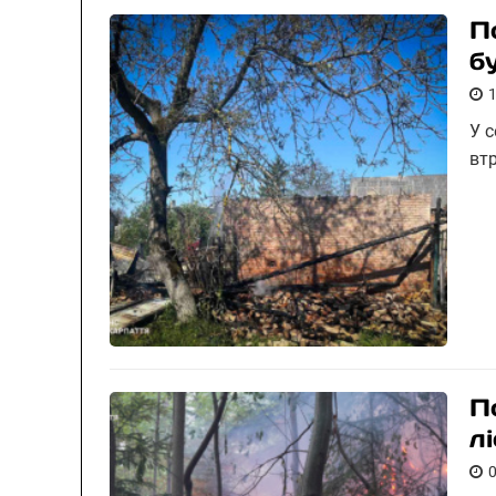
П
б
У 
втр
П
л