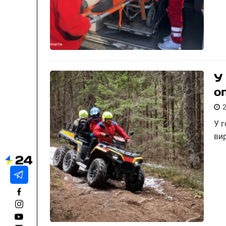
У
о
У 
ви