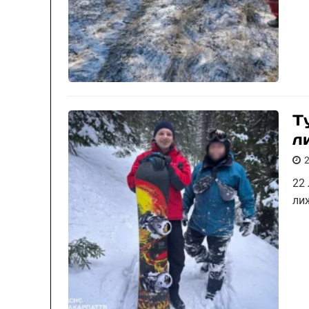
Т
л
22
ли