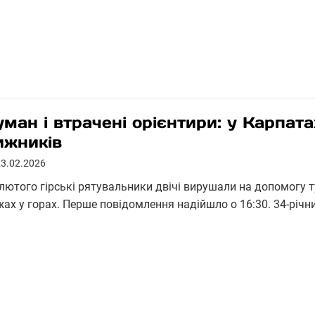
уман і втрачені орієнтири: у Карпат
ижників
23.02.2026
 лютого гірські рятувальники двічі вирушали на допомогу т
жах у горах. Перше повідомлення надійшло о 16:30. 34-рі