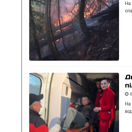
На
сп
Д
пі
На
ві