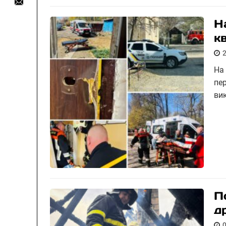
Н
к
На
пер
ви
П
д