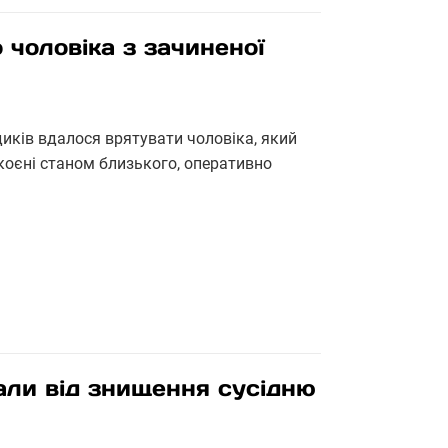
 чоловіка з зачиненої
иків вдалося врятувати чоловіка, який
окоєні станом близького, оперативно
али від знищення сусідню