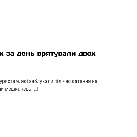
ах за день врятували двох
уристам, які заблукали під час катання на
чний мешканець
[…]