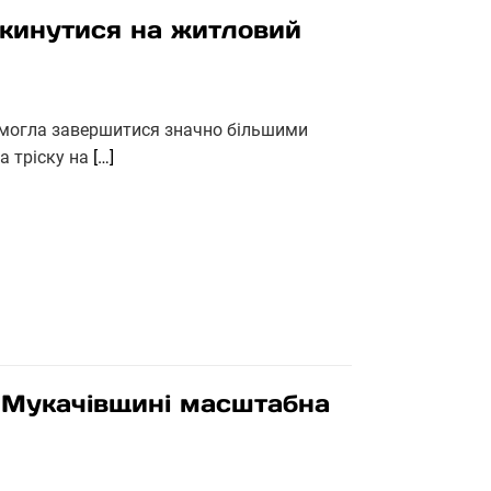
екинутися на житловий
а могла завершитися значно більшими
а тріску на
[…]
а Мукачівщині масштабна