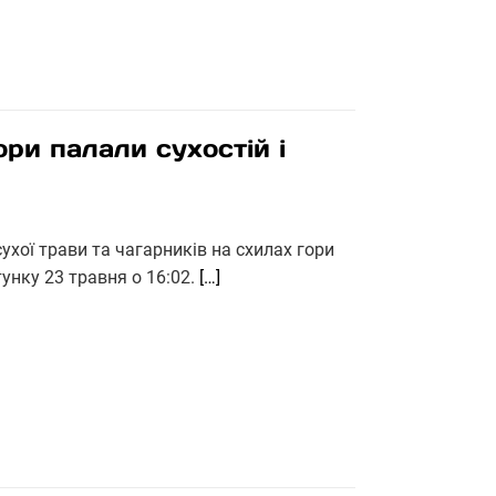
ори палали сухостій і
хої трави та чагарників на схилах гори
унку 23 травня о 16:02.
[…]