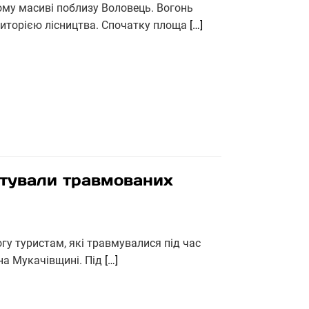
ому масиві поблизу Воловець. Вогонь
риторією лісництва. Спочатку площа
[…]
рятували травмованих
гу туристам, які травмувалися під час
 на Мукачівщині. Під
[…]