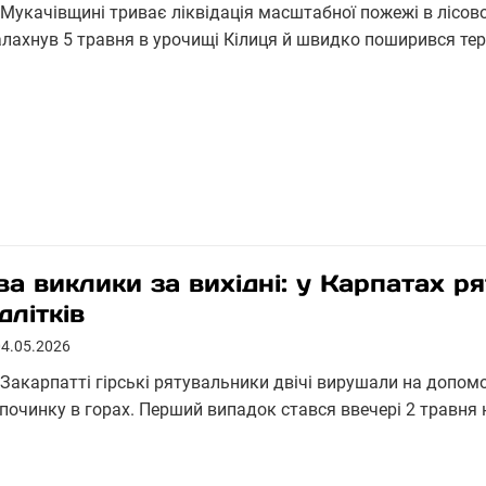
 Мукачівщині триває ліквідація масштабної пожежі в лісов
алахнув 5 травня в урочищі Кілиця й швидко поширився те
ва виклики за вихідні: у Карпатах 
длітків
04.05.2026
 Закарпатті гірські рятувальники двічі вирушали на допомо
дпочинку в горах. Перший випадок стався ввечері 2 травня