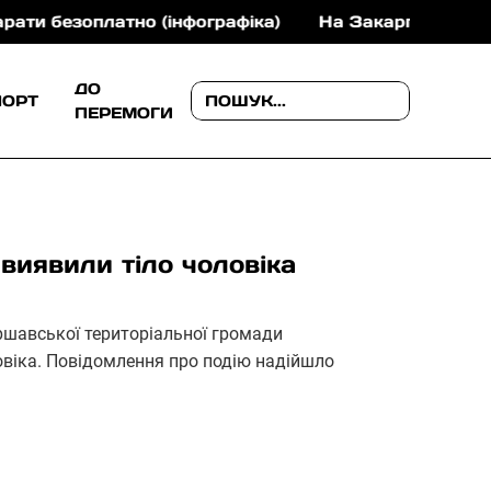
но (інфографіка)
На Закарпатті 41-річний мотоци
ДО
ПОРТ
ПЕРЕМОГИ
виявили тіло чоловіка
Іршавської територіальної громади
овіка. Повідомлення про подію надійшло