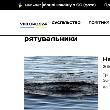
 контрабанді кокаїну з ЄС (фото)
Програму «Досту
СУСПІЛЬСТВО
ПОЛІТИКА
рятувальники
На
0
Тра
Хус
до