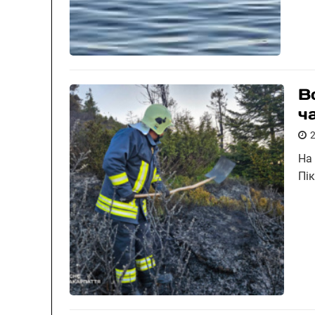
В
ч
На
Пі