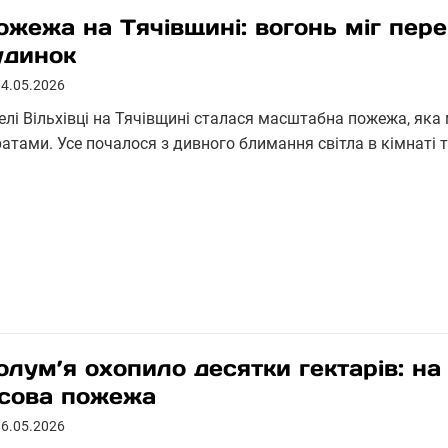
ожежа на Тячівщині: вогонь міг пер
удинок
14.05.2026
селі Вільхівці на Тячівщині сталася масштабна пожежа, як
атами. Усе почалося з дивного блимання світла в кімнаті т
олум’я охопило десятки гектарів: н
ісова пожежа
06.05.2026