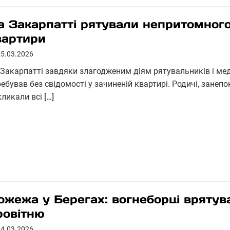
а Закарпатті рятували непритомного
вартири
25.03.2026
 Закарпатті завдяки злагодженим діям рятувальників і мед
ебував без свідомості у зачиненій квартирі. Родичі, занеп
кликали всі
[…]
ожежа у Берегах: вогнеборці врятув
ровітню
04.03.2026