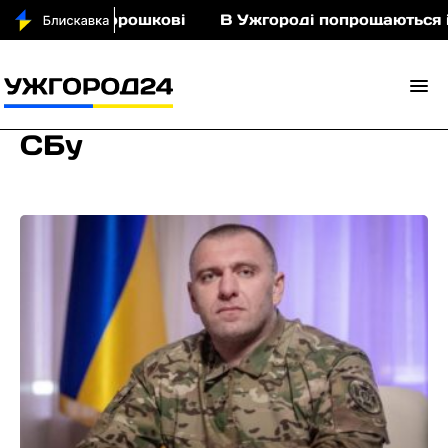
іньми у Порошкові
В Ужгороді попрощаються із 
СБу