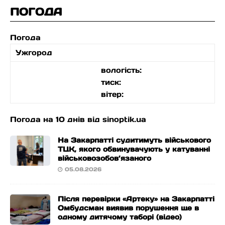
ПОГОДА
Погода
Ужгород
вологість:
тиск:
вітер:
Погода на 10 днів від
sinoptik.ua
На Закарпатті судитимуть військового
ТЦК, якого обвинувачують у катуванні
військовозобов’язаного
05.08.2026
Після перевірки «Артеку» на Закарпатті
Омбудсман виявив порушення ще в
одному дитячому таборі (відео)