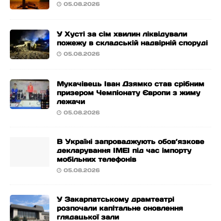
05.08.2026
У Хусті за сім хвилин ліквідували
пожежу в складській надвірній споруді
05.08.2026
Мукачівець Іван Дзямко став срібним
призером Чемпіонату Європи з жиму
лежачи
05.08.2026
В Україні запроваджують обов’язкове
декларування IMEI під час імпорту
мобільних телефонів
05.08.2026
У Закарпатському драмтеатрі
розпочали капітальне оновлення
глядацької зали