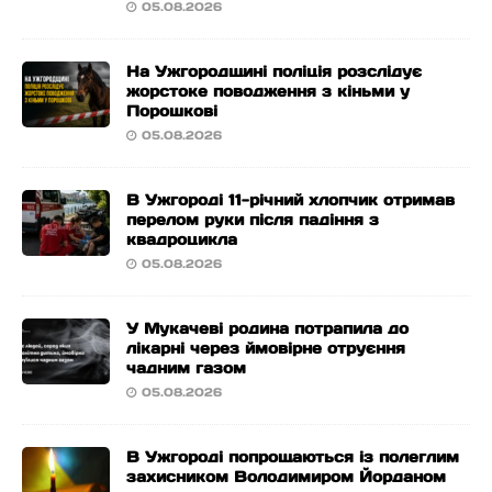
05.08.2026
На Ужгородщині поліція розслідує
жорстоке поводження з кіньми у
Порошкові
05.08.2026
В Ужгороді 11-річний хлопчик отримав
перелом руки після падіння з
квадроцикла
05.08.2026
У Мукачеві родина потрапила до
лікарні через ймовірне отруєння
чадним газом
05.08.2026
В Ужгороді попрощаються із полеглим
захисником Володимиром Йорданом