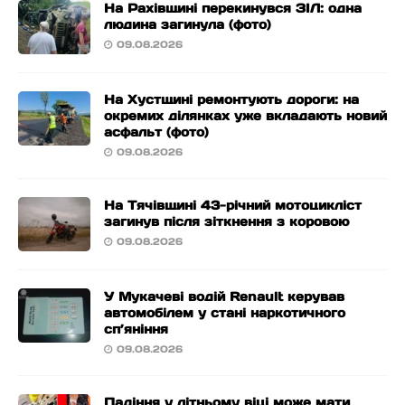
На Рахівщині перекинувся ЗІЛ: одна
людина загинула (фото)
09.08.2026
На Хустщині ремонтують дороги: на
окремих ділянках уже вкладають новий
асфальт (фото)
09.08.2026
На Тячівщині 43-річний мотоцикліст
загинув після зіткнення з коровою
09.08.2026
У Мукачеві водій Renault керував
автомобілем у стані наркотичного
сп’яніння
09.08.2026
Падіння у літньому віці може мати