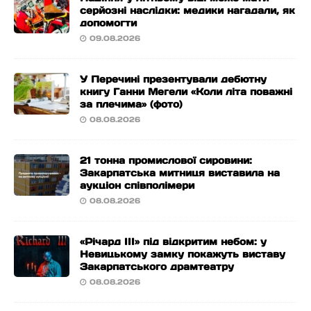
серйозні наслідки: медики нагадали, як
допомогти
09.08.2026
У Перечині презентували дебютну
книгу Ганни Мегели «Коли літа поважні
за плечима» (фото)
08.08.2026
21 тонна промислової сировини:
Закарпатська митниця виставила на
аукціон співполімери
08.08.2026
«Річард ІІІ» під відкритим небом: у
Невицькому замку покажуть виставу
Закарпатського драмтеатру
08.08.2026