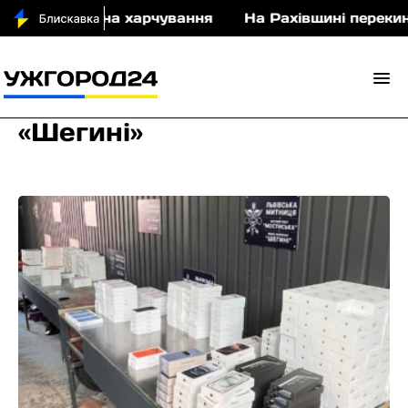
0 млн грн на харчування
На Рахівщині перекинувс
«Шегині»