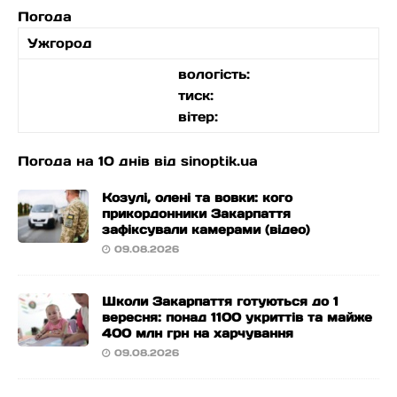
Погода
Ужгород
вологість:
тиск:
вітер:
Погода на 10 днів від
sinoptik.ua
Козулі, олені та вовки: кого
прикордонники Закарпаття
зафіксували камерами (відео)
09.08.2026
Школи Закарпаття готуються до 1
вересня: понад 1100 укриттів та майже
400 млн грн на харчування
09.08.2026