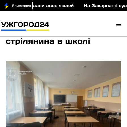
постраждали двоє людей
На Закарпатті судитимут
стрілянина в школі