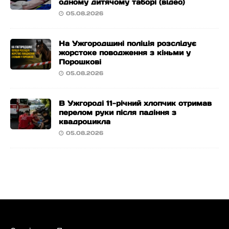
одному дитячому таборі (відео)
05.08.2026
На Ужгородщині поліція розслідує
жорстоке поводження з кіньми у
Порошкові
05.08.2026
В Ужгороді 11-річний хлопчик отримав
перелом руки після падіння з
квадроцикла
05.08.2026