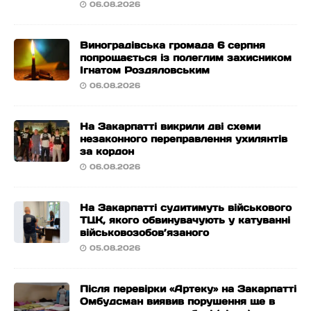
06.08.2026
Виноградівська громада 6 серпня
попрощається із полеглим захисником
Ігнатом Роздяловським
06.08.2026
На Закарпатті викрили дві схеми
незаконного переправлення ухилянтів
за кордон
06.08.2026
На Закарпатті судитимуть військового
ТЦК, якого обвинувачують у катуванні
військовозобов’язаного
05.08.2026
Після перевірки «Артеку» на Закарпатті
Омбудсман виявив порушення ще в