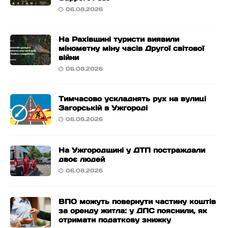
06.08.2026
На Рахівщині туристи виявили
мінометну міну часів Другої світової
війни
06.08.2026
Тимчасово ускладнять рух на вулиці
Загорській в Ужгороді
06.08.2026
На Ужгородщині у ДТП постраждали
двоє людей
06.08.2026
ВПО можуть повернути частину коштів
за оренду житла: у ДПС пояснили, як
отримати податкову знижку