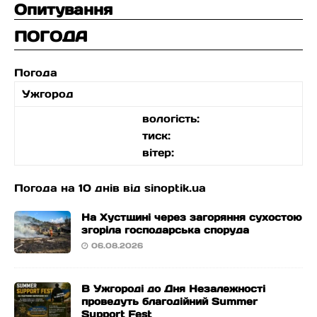
Опитування
ПОГОДА
Погода
Ужгород
вологість:
тиск:
вітер:
Погода на 10 днів від
sinoptik.ua
На Хустщині через загоряння сухостою
згоріла господарська споруда
06.08.2026
В Ужгороді до Дня Незалежності
проведуть благодійний Summer
Support Fest